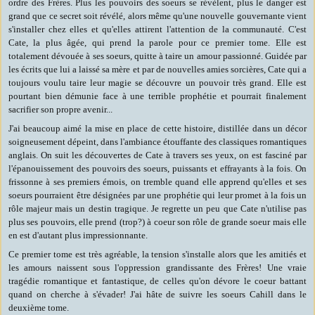
ordre des Frères. Plus les pouvoirs des soeurs se révèlent, plus le danger est
grand que ce secret soit révélé, alors même qu'une nouvelle gouvernante vient
s'installer chez elles et qu'elles attirent l'attention de la communauté.
C'est
Cate, la plus âgée, qui prend la parole pour ce premier tome.
Elle est
totalement dévouée à ses soeurs, quitte à taire un amour passionné. Guidée par
les écrits que lui a laissé sa mère et par de nouvelles amies sorcières, Cate qui a
toujours voulu taire leur magie se découvre un pouvoir très grand. Elle est
pourtant bien démunie face à une terrible prophétie et pourrait finalement
sacrifier son propre avenir...
J'ai beaucoup aimé la mise en place de cette histoire, distillée dans un décor
soigneusement dépeint, dans l'ambiance étouffante des classiques romantiques
anglais. On suit les découvertes de Cate à travers ses yeux, on est fasciné par
l'épanouissement des pouvoirs des soeurs, puissants et effrayants à la fois. On
frissonne à ses premiers émois, on tremble quand elle apprend qu'elles et ses
soeurs pourraient être désignées par une prophétie qui leur promet à la fois un
rôle majeur mais un destin tragique. Je regrette un peu que Cate n'utilise pas
plus ses pouvoirs, elle prend (trop?) à coeur son rôle de grande soeur mais elle
en est d'autant plus impressionnante.
Ce premier tome est très agréable, la tension s'installe alors que les amitiés et
les amours naissent sous l'oppression grandissante des Frères! Une vraie
tragédie romantique et fantastique, de celles qu'on dévore le coeur battant
quand on cherche à s'évader! J'ai hâte de suivre les soeurs Cahill dans le
deuxième tome.