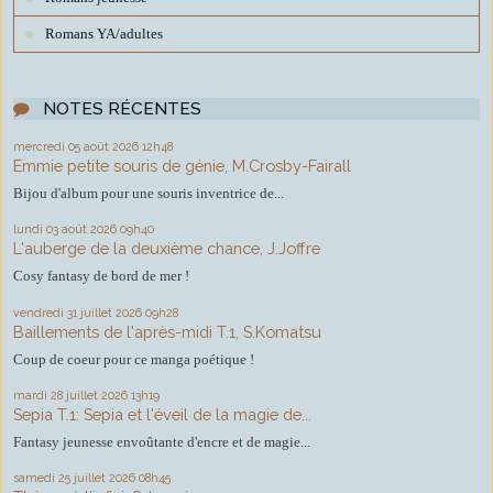
Romans YA/adultes
NOTES RÉCENTES
mercredi 05
août 2026
12h48
Emmie petite souris de génie, M.Crosby-Fairall
Bijou d'album pour une souris inventrice de...
lundi 03
août 2026
09h40
L'auberge de la deuxième chance, J.Joffre
Cosy fantasy de bord de mer !
vendredi 31
juillet 2026
09h28
Baillements de l'après-midi T.1, S.Komatsu
Coup de coeur pour ce manga poétique !
mardi 28
juillet 2026
13h19
Sepia T.1: Sepia et l'éveil de la magie de...
Fantasy jeunesse envoûtante d'encre et de magie...
samedi 25
juillet 2026
08h45