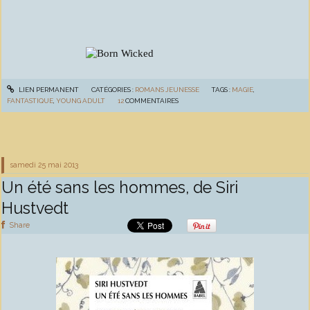
LIEN PERMANENT
CATÉGORIES :
ROMANS JEUNESSE
TAGS :
MAGIE
,
FANTASTIQUE
,
YOUNG ADULT
12
COMMENTAIRES
samedi 25
mai 2013
Un été sans les hommes, de Siri
Hustvedt
Share