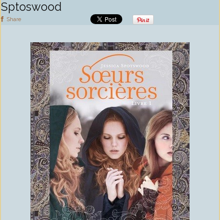
Sptoswood
Share