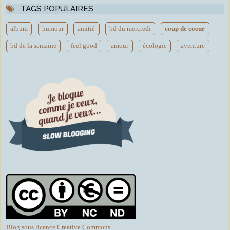
TAGS POPULAIRES
album
humour
amitié
bd du mercredi
coup de coeur
bd de la semaine
feel good
amour
écologie
aventure
Blog sous licence Creative Commons