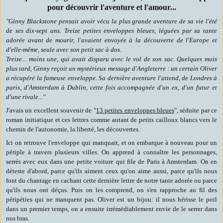
pour découvrir l'aventure et l'amour...
"Ginny Blackstone pensait avoir vécu la plus grande aventure de sa vie l'été
de ses dix-sept ans. Treize petites enveloppes bleues, léguées par sa tante
adorée avant de mourir, l'avaient envoyée à la découverte de l'Europe et
d'elle-même, seule avec son petit sac à dos.
Treize... moins une, qui avait disparu avec le vol de son sac. Quelques mois
plus tard, Ginny reçoit un mystérieux message d'Angleterre : un certain Oliver
a récupéré la fameuse enveloppe. Sa dernière aventure l'attend, de Londres à
paris, d'Amsterdam à Dublin, cette fois accompagnée d'un ex, d'un futur et
d'une rivale..."
J'avais un excellent souvenir de "
13 petites enveloppes bleues
", séduite par ce
roman initiatique et ces lettres comme autant de petits cailloux blancs vers le
chemin de l'autonomie, la liberté, les découvertes.
Ici on retrouve l'enveloppe qui manquait, et on embarque à nouveau pour un
périple à travers plusieurs villes. On apprend à connaître les personnages,
serrés avec eux dans une petite voiture qui file de Paris à Amsterdam. On en
déteste d'abord, parce qu'ils aiment ceux qu'on aime aussi, parce qu'ils nous
font du chantage en cachant cette dernière lettre de notre tante adorée ou parce
qu'ils nous ont déçus. Puis on les comprend, on s'en rapproche au fil des
péripéties qui ne manquent pas. Oliver est un bijou: il nous hérisse le poil
dans un premier temps, on a ensuite irrémédiablement envie de le serrer dans
nos bras.