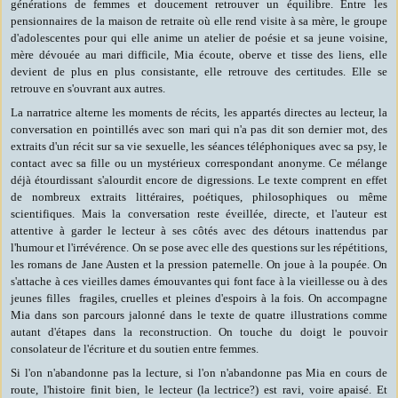
générations de femmes et doucement retrouver un équilibre. Entre les
pensionnaires de la maison de retraite où elle rend visite à sa mère, le groupe
d'adolescentes pour qui elle anime un atelier de poésie et sa jeune voisine,
mère dévouée au mari difficile, Mia écoute, oberve et tisse des liens, elle
devient de plus en plus consistante, elle retrouve des certitudes. Elle se
retrouve en s'ouvrant aux autres.
La narratrice alterne les moments de récits, les appartés directes au lecteur, la
conversation en pointillés avec son mari qui n'a pas dit son dernier mot, des
extraits d'un récit sur sa vie sexuelle, les séances téléphoniques avec sa psy, le
contact avec sa fille ou un mystérieux correspondant anonyme. Ce mélange
déjà étourdissant s'alourdit encore de digressions. Le texte comprent en effet
de nombreux extraits littéraires, poétiques, philosophiques ou même
scientifiques. Mais la conversation reste éveillée, directe, et l'auteur est
attentive à garder le lecteur à ses côtés avec des détours inattendus par
l'humour et l'irrévérence. On se pose avec elle des questions sur les répétitions,
les romans de Jane Austen et la pression paternelle. On joue à la poupée. On
s'attache à ces vieilles dames émouvantes qui font face à la vieillesse ou à des
jeunes filles fragiles, cruelles et pleines d'espoirs à la fois. On accompagne
Mia dans son parcours jalonné dans le texte de quatre illustrations comme
autant d'étapes dans la reconstruction. On touche du doigt le pouvoir
consolateur de l'écriture et du soutien entre femmes.
Si l'on n'abandonne pas la lecture, si l'on n'abandonne pas Mia en cours de
route, l'histoire finit bien, le lecteur (la lectrice?) est ravi, voire apaisé. Et