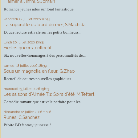
T'aimer à l'infini, S.Jomain
Romance jeunes ados sur fond fantastique
vendredi 24
juillet 2026
12h34
La supérette du bord de mer, S.Machida
Douce lecture estivale sur les petits bonheurs...
lundi 20
juillet 2026
10h38
Fiertés queers, collectif
Six nouvelles-hommages à des personnalités de...
samedi 18
juillet 2026
18h39
Sous un magnolia en fleur, G.Zhao
Recueil de courtes nouvelles graphiques
mercredi 15
juillet 2026
19h13
Les saisons d'Aimée T.1: Soirs d'été, M.Tettart
Comédie romantique estivale parfaite pour les...
dimanche 12
juillet 2026
11h08
Runes, C.Sanchez
Pépite BD fantasy jeunesse !