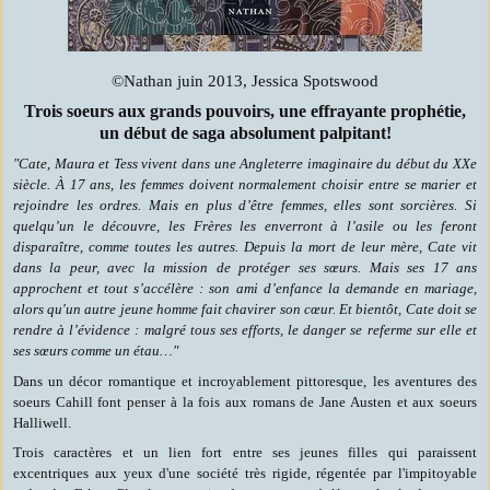
©Nathan juin 2013, Jessica Spotswood
Trois soeurs aux grands pouvoirs, une effrayante prophétie,
un début de saga absolument palpitant!
"Cate, Maura et Tess vivent dans une Angleterre imaginaire du début du XXe
siècle. À 17 ans, les femmes doivent normalement choisir entre se marier et
rejoindre les ordres. Mais en plus d’être femmes, elles sont sorcières. Si
quelqu’un le découvre, les Frères les enverront à l’asile ou les feront
disparaître, comme toutes les autres. Depuis la mort de leur mère, Cate vit
dans la peur, avec la mission de protéger ses sœurs. Mais ses 17 ans
approchent et tout s’accélère : son ami d’enfance la demande en mariage,
alors qu'un autre jeune homme fait chavirer son cœur. Et bientôt, Cate doit se
rendre à l’évidence : malgré tous ses efforts, le danger se referme sur elle et
ses sœurs comme un étau…"
Dans un décor romantique et incroyablement pittoresque, les aventures des
soeurs Cahill font penser à la fois aux romans de Jane Austen et aux soeurs
Halliwell.
Trois caractères et un lien fort entre ses jeunes filles qui paraissent
excentriques aux yeux d'une société très rigide, régentée par l'impitoyable