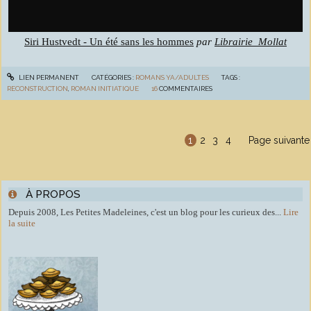
Siri Hustvedt - Un été sans les hommes
par
Librairie_Mollat
LIEN PERMANENT
CATÉGORIES :
ROMANS YA/ADULTES
TAGS :
RECONSTRUCTION
,
ROMAN INITIATIQUE
16
COMMENTAIRES
1
2
3
4
Page suivante
À PROPOS
Depuis 2008, Les Petites Madeleines, c'est un blog pour les curieux des...
Lire
la suite