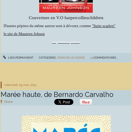
Couverture en V.O harpercollinschildren
D'autres pépites du même auteur sont à dévorer, comme
"Suite scarlett"
le site de Maureen Johson
blog littérature jeunesse
LIEN PERMANENT
CATÉGORIES :
ROMANS JEUNESSE
15
COMMENTAIRES
mercredi 29
mai 2013
Marée haute, de Bernardo Carvalho
Share