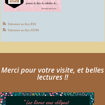
S'abonner au flux RSS
S'abonner au flux ATOM
Merci pour votre visite, et belles
lectures !!