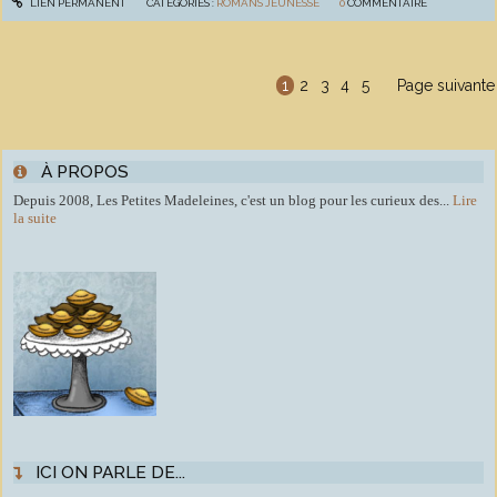
LIEN PERMANENT
CATÉGORIES :
ROMANS JEUNESSE
0
COMMENTAIRE
1
2
3
4
5
Page suivante
À PROPOS
Depuis 2008, Les Petites Madeleines, c'est un blog pour les curieux des...
Lire
la suite
ICI ON PARLE DE...