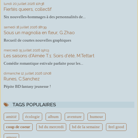
lundi 20
juillet 2026
10h38
Fiertés queers, collectif
Six nouvelles-hommages à des personnalités de...
samedi 18
juillet 2026
18h39
Sous un magnolia en fleur, G.Zhao
Recueil de courtes nouvelles graphiques
mercredi 15
juillet 2026
19h13
Les saisons d'Aimée T.1: Soirs d'été, M.Tettart
Comédie romantique estivale parfaite pour les...
dimanche 12
juillet 2026
11h08
Runes, C.Sanchez
Pépite BD fantasy jeunesse !
TAGS POPULAIRES
amitié
écologie
album
aventure
humour
coup de coeur
bd du mercredi
bd de la semaine
feel good
amour