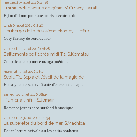
mercredi 05
août 2026
12h48
Emmie petite souris de génie, M.Crosby-Fairall
Bijou d'album pour une souris inventrice de...
lundi 03
août 2026
09h40
L'auberge de la deuxième chance, J.Joffre
Cosy fantasy de bord de mer !
vendredi 31
juillet 2026
09h28
Baillements de l'après-midi T.1, S.Komatsu
Coup de coeur pour ce manga poétique !
mardi 28
juillet 2026
13h19
Sepia T.1: Sepia et l'éveil de la magie de...
Fantasy jeunesse envoûtante d'encre et de magie...
samedi 25
juillet 2026
08h45
T'aimer à l'infini, S.Jomain
Romance jeunes ados sur fond fantastique
vendredi 24
juillet 2026
12h34
La supérette du bord de mer, S.Machida
Douce lecture estivale sur les petits bonheurs...