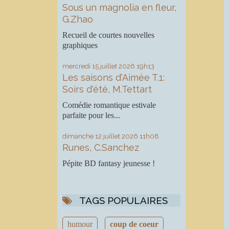
Sous un magnolia en fleur,
G.Zhao
Recueil de courtes nouvelles
graphiques
mercredi 15
juillet 2026
19h13
Les saisons d'Aimée T.1:
Soirs d'été, M.Tettart
Comédie romantique estivale
parfaite pour les...
dimanche 12
juillet 2026
11h08
Runes, C.Sanchez
Pépite BD fantasy jeunesse !
TAGS POPULAIRES
humour
coup de coeur