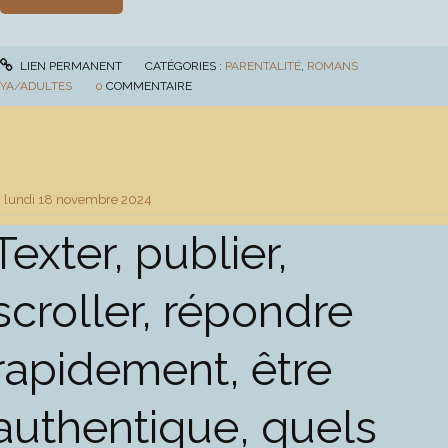
LIEN PERMANENT
CATÉGORIES :
PARENTALITÉ
,
ROMANS
YA/ADULTES
0
COMMENTAIRE
lundi 18
novembre 2024
Texter, publier,
scroller, répondre
rapidement, être
authentique, quels