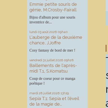
Emmie petite souris de
génie, M.Crosby-Fairall
Bijou d'album pour une souris
inventrice de...
lundi 03
août 2026
09h40
L'auberge de la deuxième
chance, J.Joffre
Cosy fantasy de bord de mer !
vendredi 31
juillet 2026
09h28
Baillements de l'après-
midi T.1, S.Komatsu
Coup de coeur pour ce manga
poétique !
mardi 28
juillet 2026
13h19
Sepia T.1: Sepia et l'éveil
de la magie de...