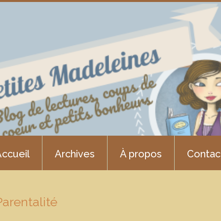
ccueil
Archives
À propos
Contac
Parentalité