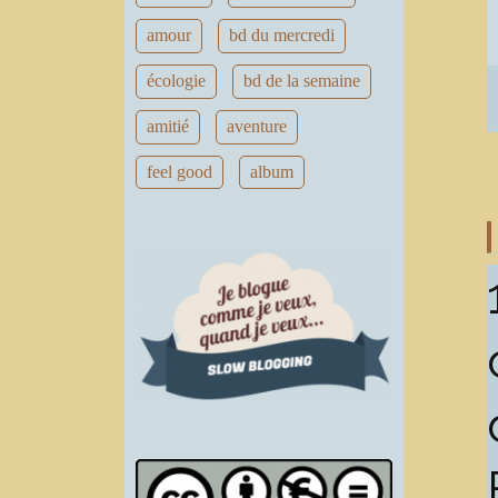
amour
bd du mercredi
écologie
bd de la semaine
amitié
aventure
feel good
album