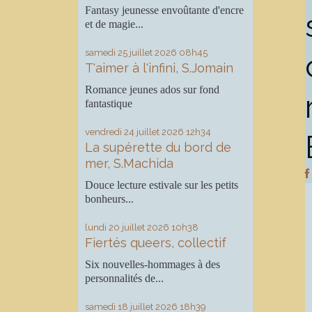
Fantasy jeunesse envoûtante d'encre
et de magie...
samedi 25
juillet 2026
08h45
T'aimer à l'infini, S.Jomain
Romance jeunes ados sur fond
fantastique
vendredi 24
juillet 2026
12h34
La supérette du bord de
mer, S.Machida
Douce lecture estivale sur les petits
bonheurs...
lundi 20
juillet 2026
10h38
Fiertés queers, collectif
Six nouvelles-hommages à des
personnalités de...
samedi 18
juillet 2026
18h39