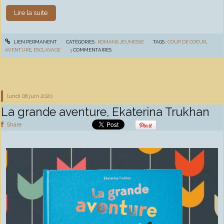
Lire la suite
LIEN PERMANENT
CATÉGORIES :
ROMANS JEUNESSE
TAGS :
COUP DE COEUR
,
AVENTURE
,
ESCLAVAGE
3
COMMENTAIRES
lundi 08
juin 2020
La grande aventure, Ekaterina Trukhan
Share