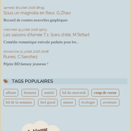
samedi 18
juillet 2026
18h39
Sous un magnolia en fleur, G.Zhao
Recueil de courtes nouvelles graphiques
mercredi 15
juillet 2026
19h13
Les saisons d'Aimée T.1: Soirs d'été, M.Tettart
Comédie romantique estivale parfaite pour les...
dimanche 12
juillet 2026
11h08
Runes, C.Sanchez
Pépite BD fantasy jeunesse !
TAGS POPULAIRES
album
humour
amitié
bd du mercredi
coup de coeur
bd de la semaine
feel good
amour
écologie
aventure