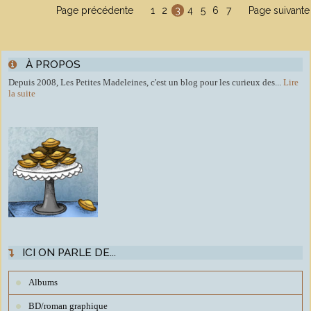
Page précédente
1
2
3
4
5
6
7
Page suivante
À PROPOS
Depuis 2008, Les Petites Madeleines, c'est un blog pour les curieux des...
Lire
la suite
ICI ON PARLE DE...
Albums
BD/roman graphique