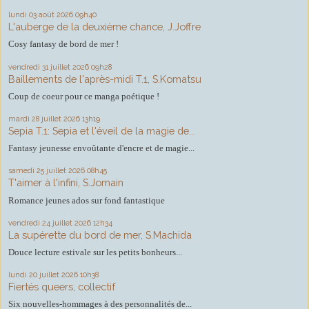
lundi 03
août 2026
09h40
L'auberge de la deuxième chance, J.Joffre
Cosy fantasy de bord de mer !
vendredi 31
juillet 2026
09h28
Baillements de l'après-midi T.1, S.Komatsu
Coup de coeur pour ce manga poétique !
mardi 28
juillet 2026
13h19
Sepia T.1: Sepia et l'éveil de la magie de...
Fantasy jeunesse envoûtante d'encre et de magie...
samedi 25
juillet 2026
08h45
T'aimer à l'infini, S.Jomain
Romance jeunes ados sur fond fantastique
vendredi 24
juillet 2026
12h34
La supérette du bord de mer, S.Machida
Douce lecture estivale sur les petits bonheurs...
lundi 20
juillet 2026
10h38
Fiertés queers, collectif
Six nouvelles-hommages à des personnalités de...