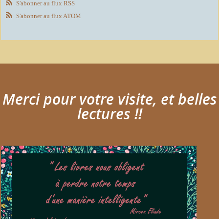
S'abonner au flux RSS
S'abonner au flux ATOM
Merci pour votre visite, et belles
lectures !!