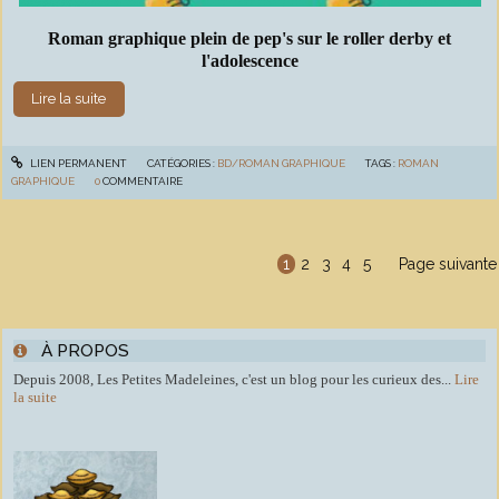
Roman graphique plein de pep's sur le roller derby et
l'adolescence
Lire la suite
LIEN PERMANENT
CATÉGORIES :
BD/ROMAN GRAPHIQUE
TAGS :
ROMAN
GRAPHIQUE
0
COMMENTAIRE
1
2
3
4
5
Page suivante
À PROPOS
Depuis 2008, Les Petites Madeleines, c'est un blog pour les curieux des...
Lire
la suite