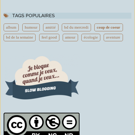
TAGS POPULAIRES
album
humour
amitié
bd du mercredi
coup de coeur
bd de la semaine
feel good
amour
écologie
aventure