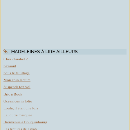
MADELEINES À LIRE AILLEURS
Chez clarabel 2
Saxaoul
Sous le feuillage
Mon coin lecture
Suspends ton vol
Bric à Book
Oceanicus in folio
Loula, il était une fois
La loutre masquée
Bienvenue à Bouquinbourg
Les lectures de Liyah