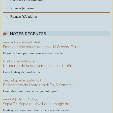
Romans jeunesse
Romans YA/adultes
NOTES RÉCENTES
mercredi 05
août 2026
12h48
Emmie petite souris de génie, M.Crosby-Fairall
Bijou d'album pour une souris inventrice de...
lundi 03
août 2026
09h40
L'auberge de la deuxième chance, J.Joffre
Cosy fantasy de bord de mer !
vendredi 31
juillet 2026
09h28
Baillements de l'après-midi T.1, S.Komatsu
Coup de coeur pour ce manga poétique !
mardi 28
juillet 2026
13h19
Sepia T.1: Sepia et l'éveil de la magie de...
Fantasy jeunesse envoûtante d'encre et de magie...