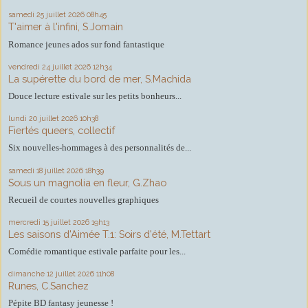
samedi 25
juillet 2026
08h45
T'aimer à l'infini, S.Jomain
Romance jeunes ados sur fond fantastique
vendredi 24
juillet 2026
12h34
La supérette du bord de mer, S.Machida
Douce lecture estivale sur les petits bonheurs...
lundi 20
juillet 2026
10h38
Fiertés queers, collectif
Six nouvelles-hommages à des personnalités de...
samedi 18
juillet 2026
18h39
Sous un magnolia en fleur, G.Zhao
Recueil de courtes nouvelles graphiques
mercredi 15
juillet 2026
19h13
Les saisons d'Aimée T.1: Soirs d'été, M.Tettart
Comédie romantique estivale parfaite pour les...
dimanche 12
juillet 2026
11h08
Runes, C.Sanchez
Pépite BD fantasy jeunesse !