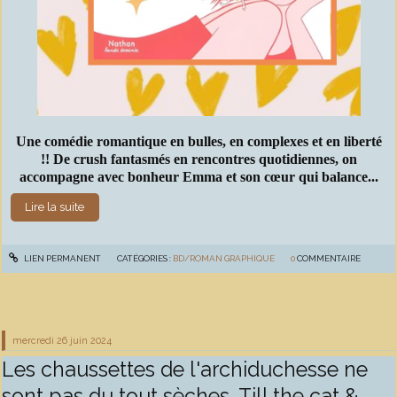
Une comédie romantique en bulles, en complexes et en liberté
!! De crush fantasmés en rencontres quotidiennes, on
accompagne avec bonheur Emma et son cœur qui balance...
Lire la suite
LIEN PERMANENT
CATÉGORIES :
BD/ROMAN GRAPHIQUE
0
COMMENTAIRE
mercredi 26
juin 2024
Les chaussettes de l'archiduchesse ne
sont pas du tout sèches, Till the cat &