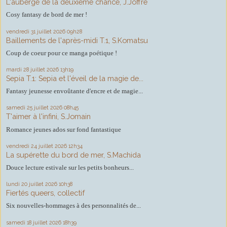
L'auberge de la deuxième chance, J.Joffre
Cosy fantasy de bord de mer !
vendredi 31
juillet 2026
09h28
Baillements de l'après-midi T.1, S.Komatsu
Coup de coeur pour ce manga poétique !
mardi 28
juillet 2026
13h19
Sepia T.1: Sepia et l'éveil de la magie de...
Fantasy jeunesse envoûtante d'encre et de magie...
samedi 25
juillet 2026
08h45
T'aimer à l'infini, S.Jomain
Romance jeunes ados sur fond fantastique
vendredi 24
juillet 2026
12h34
La supérette du bord de mer, S.Machida
Douce lecture estivale sur les petits bonheurs...
lundi 20
juillet 2026
10h38
Fiertés queers, collectif
Six nouvelles-hommages à des personnalités de...
samedi 18
juillet 2026
18h39