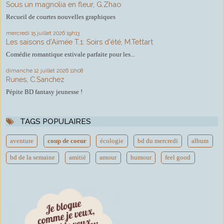
Sous un magnolia en fleur, G.Zhao
Recueil de courtes nouvelles graphiques
mercredi 15
juillet 2026
19h13
Les saisons d'Aimée T.1: Soirs d'été, M.Tettart
Comédie romantique estivale parfaite pour les...
dimanche 12
juillet 2026
11h08
Runes, C.Sanchez
Pépite BD fantasy jeunesse !
TAGS POPULAIRES
aventure
coup de coeur
écologie
bd du mercredi
album
bd de la semaine
amitié
amour
humour
feel good