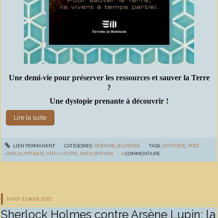
Une demi-vie pour préserver les ressources et sauver la Terre
?
Une dystopie prenante à découvrir !
Lire la suite
LIEN PERMANENT
CATÉGORIES :
ROMANS JEUNESSE
TAGS :
DYSTOPIE
,
POST-
APOCALYPTIQUE
,
ANTI-UTOPIE
,
ANTICIPATION
0
COMMENTAIRE
lundi 23
août 2021
Sherlock Holmes contre Arsène Lupin: la