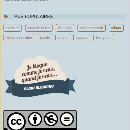
TAGS POPULAIRES
aventure
coup de coeur
écologie
bd du mercredi
album
bd de la semaine
amitié
amour
humour
feel good