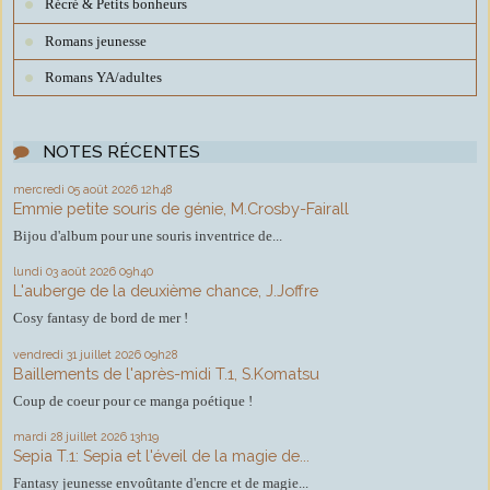
Récré & Petits bonheurs
Romans jeunesse
Romans YA/adultes
NOTES RÉCENTES
mercredi 05
août 2026
12h48
Emmie petite souris de génie, M.Crosby-Fairall
Bijou d'album pour une souris inventrice de...
lundi 03
août 2026
09h40
L'auberge de la deuxième chance, J.Joffre
Cosy fantasy de bord de mer !
vendredi 31
juillet 2026
09h28
Baillements de l'après-midi T.1, S.Komatsu
Coup de coeur pour ce manga poétique !
mardi 28
juillet 2026
13h19
Sepia T.1: Sepia et l'éveil de la magie de...
Fantasy jeunesse envoûtante d'encre et de magie...