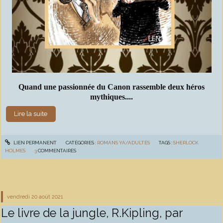
Quand une passionnée du Canon rassemble deux héros
mythiques....
Lire la suite
LIEN PERMANENT
CATÉGORIES :
ROMANS YA/ADULTES
TAGS :
SHERLOCK
HOLMES
3
COMMENTAIRES
vendredi 20
août 2021
Le livre de la jungle, R.Kipling, par