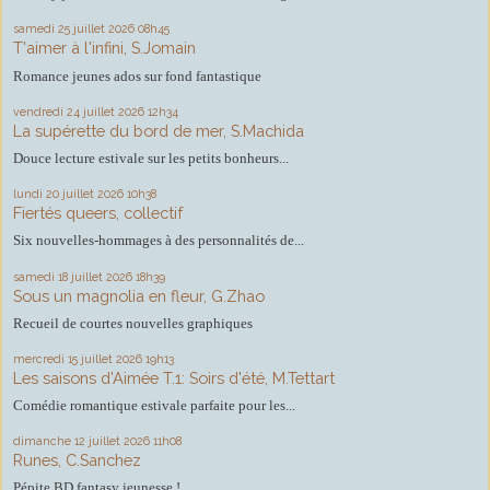
samedi 25
juillet 2026
08h45
T'aimer à l'infini, S.Jomain
Romance jeunes ados sur fond fantastique
vendredi 24
juillet 2026
12h34
La supérette du bord de mer, S.Machida
Douce lecture estivale sur les petits bonheurs...
lundi 20
juillet 2026
10h38
Fiertés queers, collectif
Six nouvelles-hommages à des personnalités de...
samedi 18
juillet 2026
18h39
Sous un magnolia en fleur, G.Zhao
Recueil de courtes nouvelles graphiques
mercredi 15
juillet 2026
19h13
Les saisons d'Aimée T.1: Soirs d'été, M.Tettart
Comédie romantique estivale parfaite pour les...
dimanche 12
juillet 2026
11h08
Runes, C.Sanchez
Pépite BD fantasy jeunesse !