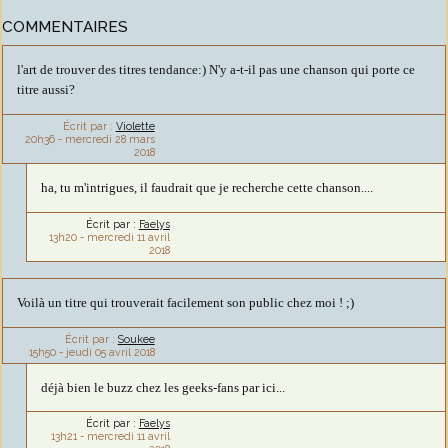
COMMENTAIRES
l'art de trouver des titres tendance:) N'y a-t-il pas une chanson qui porte ce
titre aussi?
Écrit par :
Violette
20h36
-
mercredi 28
mars
2018
ha, tu m'intrigues, il faudrait que je recherche cette chanson....
Écrit par :
Faelys
13h20
-
mercredi 11
avril
2018
Voilà un titre qui trouverait facilement son public chez moi ! ;)
Écrit par :
Soukee
15h50
-
jeudi 05
avril 2018
déjà bien le buzz chez les geeks-fans par ici...
Écrit par :
Faelys
13h21
-
mercredi 11
avril