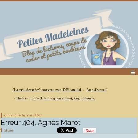
"La tribu des idées": nouveau mag' DIY familial
Page d'accueil
The hate U give (la haine qu'on donne), Angie Thomas
dimanche 25
mars 2018
Erreur 404, Agnès Marot
Share