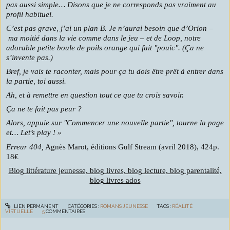
pas aussi simple… Disons que je ne corresponds pas vraiment au
profil habituel.
C’est pas grave, j’ai un plan B. Je n’aurai besoin que d’Orion –
ma moitié dans la vie comme dans le jeu – et de Loop, notre
adorable petite boule de poils orange qui fait "pouic". (Ça ne
s’invente pas.)
Bref, je vais te raconter, mais pour ça tu dois être prêt à entrer dans
la partie, toi aussi.
Ah, et à remettre en question tout ce que tu crois savoir.
Ça ne te fait pas peur ?
Alors, appuie sur "Commencer une nouvelle partie", tourne la page
et… Let’s play ! »
Erreur 404,
Agnès Marot, éditions Gulf Stream (avril 2018), 424p.
18€
Blog littérature jeunesse, blog livres, blog lecture, blog parentalité,
blog livres ados
LIEN PERMANENT
CATÉGORIES :
ROMANS JEUNESSE
TAGS :
RÉALITÉ
VIRTUELLE
5
COMMENTAIRES