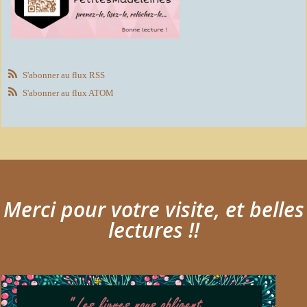
S'abonner au flux RSS
S'abonner au flux ATOM
Merci pour votre visite, et belles
lectures !!