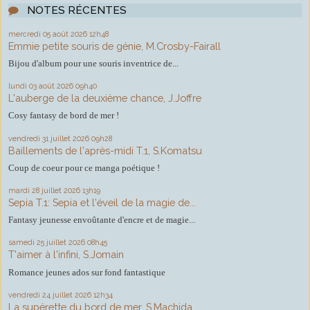
NOTES RÉCENTES
mercredi 05
août 2026
12h48
Emmie petite souris de génie, M.Crosby-Fairall
Bijou d'album pour une souris inventrice de...
lundi 03
août 2026
09h40
L'auberge de la deuxième chance, J.Joffre
Cosy fantasy de bord de mer !
vendredi 31
juillet 2026
09h28
Baillements de l'après-midi T.1, S.Komatsu
Coup de coeur pour ce manga poétique !
mardi 28
juillet 2026
13h19
Sepia T.1: Sepia et l'éveil de la magie de...
Fantasy jeunesse envoûtante d'encre et de magie...
samedi 25
juillet 2026
08h45
T'aimer à l'infini, S.Jomain
Romance jeunes ados sur fond fantastique
vendredi 24
juillet 2026
12h34
La supérette du bord de mer, S.Machida