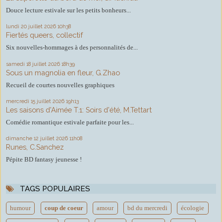
Douce lecture estivale sur les petits bonheurs...
lundi 20
juillet 2026
10h38
Fiertés queers, collectif
Six nouvelles-hommages à des personnalités de...
samedi 18
juillet 2026
18h39
Sous un magnolia en fleur, G.Zhao
Recueil de courtes nouvelles graphiques
mercredi 15
juillet 2026
19h13
Les saisons d'Aimée T.1: Soirs d'été, M.Tettart
Comédie romantique estivale parfaite pour les...
dimanche 12
juillet 2026
11h08
Runes, C.Sanchez
Pépite BD fantasy jeunesse !
TAGS POPULAIRES
humour
coup de coeur
amour
bd du mercredi
écologie