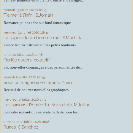
Fantasy jeunesse envoûtante d'encre et de magie...
samedi 25
juillet 2026
08h45
T'aimer à l'infini, S.Jomain
Romance jeunes ados sur fond fantastique
vendredi 24
juillet 2026
12h34
La supérette du bord de mer, S.Machida
Douce lecture estivale sur les petits bonheurs...
lundi 20
juillet 2026
10h38
Fiertés queers, collectif
Six nouvelles-hommages à des personnalités de...
samedi 18
juillet 2026
18h39
Sous un magnolia en fleur, G.Zhao
Recueil de courtes nouvelles graphiques
mercredi 15
juillet 2026
19h13
Les saisons d'Aimée T.1: Soirs d'été, M.Tettart
Comédie romantique estivale parfaite pour les...
dimanche 12
juillet 2026
11h08
Runes, C.Sanchez