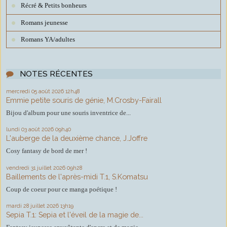
Récré & Petits bonheurs
Romans jeunesse
Romans YA/adultes
NOTES RÉCENTES
mercredi 05
août 2026
12h48
Emmie petite souris de génie, M.Crosby-Fairall
Bijou d'album pour une souris inventrice de...
lundi 03
août 2026
09h40
L'auberge de la deuxième chance, J.Joffre
Cosy fantasy de bord de mer !
vendredi 31
juillet 2026
09h28
Baillements de l'après-midi T.1, S.Komatsu
Coup de coeur pour ce manga poétique !
mardi 28
juillet 2026
13h19
Sepia T.1: Sepia et l'éveil de la magie de...