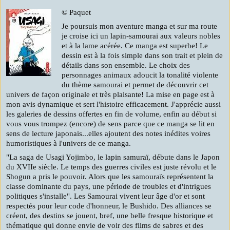
© Paquet
Je poursuis mon aventure manga et sur ma route
je croise ici un lapin-samourai aux valeurs nobles
et à la lame acérée. Ce manga est superbe! Le
dessin est à la fois simple dans son trait et plein de
détails dans son ensemble. Le choix des
personnages animaux adoucit la tonalité violente
du thème samourai et permet de découvrir cet
univers de façon originale et très plaisante! La mise en page est à
mon avis dynamique et sert l'histoire efficacement. J'apprécie aussi
les galeries de dessins offertes en fin de volume, enfin au début si
vous vous trompez (encore) de sens parce que ce manga se lit en
sens de lecture japonais...elles ajoutent des notes inédites voires
humoristiques à l'univers de ce manga.
"La saga de Usagi Yojimbo, le lapin samuraï, débute dans le Japon
du XVIIe siècle. Le temps des guerres civiles est juste révolu et le
Shogun a pris le pouvoir. Alors que les samouraïs représentent la
classe dominante du pays, une période de troubles et d'intrigues
politiques s'installe". Les Samourai vivent leur âge d'or et sont
respectés pour leur code d'honneur, le Bushido. Des alliances se
créent, des destins se jouent, bref, une belle fresque historique et
thématique qui donne envie de voir des films de sabres et des