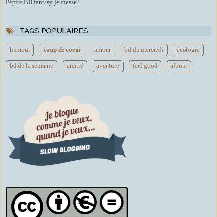
Pépite BD fantasy jeunesse !
TAGS POPULAIRES
humour
coup de coeur
amour
bd du mercredi
écologie
bd de la semaine
amitié
aventure
feel good
album