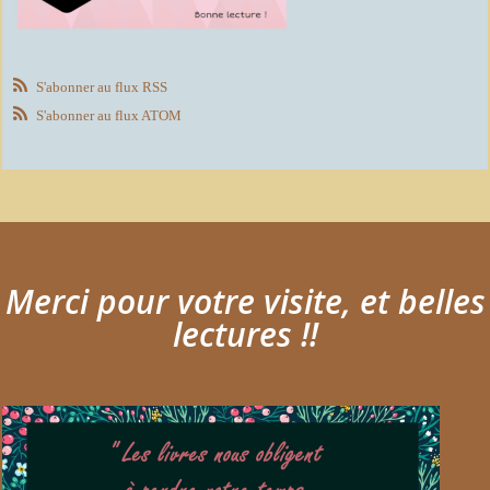
S'abonner au flux RSS
S'abonner au flux ATOM
Merci pour votre visite, et belles
lectures !!