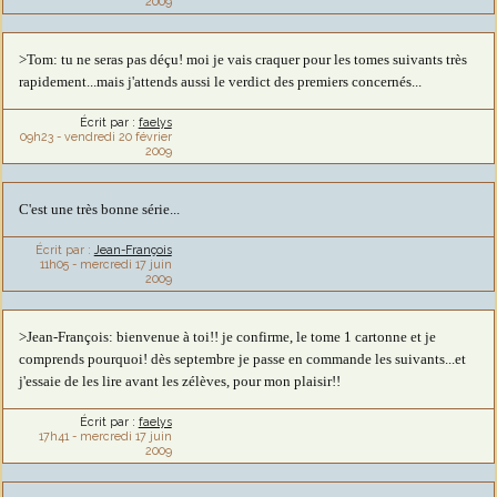
2009
>Tom: tu ne seras pas déçu! moi je vais craquer pour les tomes suivants très
rapidement...mais j'attends aussi le verdict des premiers concernés...
Écrit par :
faelys
09h23
-
vendredi 20
février
2009
C'est une très bonne série...
Écrit par :
Jean-François
11h05
-
mercredi 17
juin
2009
>Jean-François: bienvenue à toi!! je confirme, le tome 1 cartonne et je
comprends pourquoi! dès septembre je passe en commande les suivants...et
j'essaie de les lire avant les zélèves, pour mon plaisir!!
Écrit par :
faelys
17h41
-
mercredi 17
juin
2009