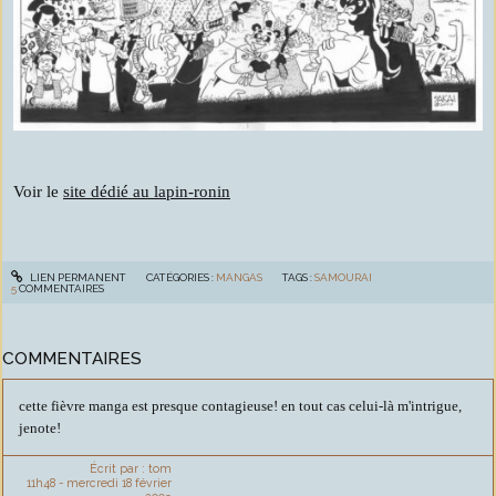
Voir le
site dédié au lapin-ronin
LIEN PERMANENT
CATÉGORIES :
MANGAS
TAGS :
SAMOURAI
5
COMMENTAIRES
COMMENTAIRES
cette fièvre manga est presque contagieuse! en tout cas celui-là m'intrigue,
jenote!
Écrit par :
tom
11h48
-
mercredi 18
février