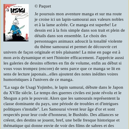
© Paquet
Je poursuis mon aventure manga et sur ma route
je croise ici un lapin-samourai aux valeurs nobles
et à la lame acérée. Ce manga est superbe! Le
dessin est à la fois simple dans son trait et plein de
détails dans son ensemble. Le choix des
personnages animaux adoucit la tonalité violente
du thème samourai et permet de découvrir cet
univers de façon originale et très plaisante! La mise en page est à
mon avis dynamique et sert l'histoire efficacement. J'apprécie aussi
les galeries de dessins offertes en fin de volume, enfin au début si
vous vous trompez (encore) de sens parce que ce manga se lit en
sens de lecture japonais...elles ajoutent des notes inédites voires
humoristiques à l'univers de ce manga.
"La saga de Usagi Yojimbo, le lapin samuraï, débute dans le Japon
du XVIIe siècle. Le temps des guerres civiles est juste révolu et le
Shogun a pris le pouvoir. Alors que les samouraïs représentent la
classe dominante du pays, une période de troubles et d'intrigues
politiques s'installe". Les Samourai vivent leur âge d'or et sont
respectés pour leur code d'honneur, le Bushido. Des alliances se
créent, des destins se jouent, bref, une belle fresque historique et
thématique qui donne envie de voir des films de sabres et des