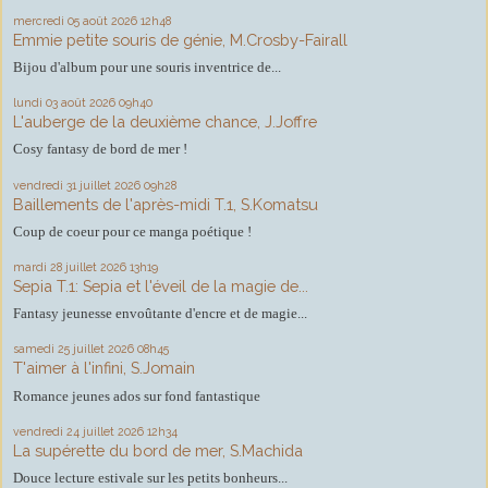
mercredi 05
août 2026
12h48
Emmie petite souris de génie, M.Crosby-Fairall
Bijou d'album pour une souris inventrice de...
lundi 03
août 2026
09h40
L'auberge de la deuxième chance, J.Joffre
Cosy fantasy de bord de mer !
vendredi 31
juillet 2026
09h28
Baillements de l'après-midi T.1, S.Komatsu
Coup de coeur pour ce manga poétique !
mardi 28
juillet 2026
13h19
Sepia T.1: Sepia et l'éveil de la magie de...
Fantasy jeunesse envoûtante d'encre et de magie...
samedi 25
juillet 2026
08h45
T'aimer à l'infini, S.Jomain
Romance jeunes ados sur fond fantastique
vendredi 24
juillet 2026
12h34
La supérette du bord de mer, S.Machida
Douce lecture estivale sur les petits bonheurs...