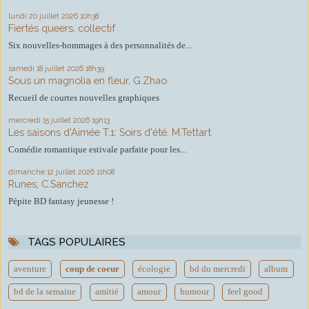
lundi 20
juillet 2026
10h38
Fiertés queers, collectif
Six nouvelles-hommages à des personnalités de...
samedi 18
juillet 2026
18h39
Sous un magnolia en fleur, G.Zhao
Recueil de courtes nouvelles graphiques
mercredi 15
juillet 2026
19h13
Les saisons d'Aimée T.1: Soirs d'été, M.Tettart
Comédie romantique estivale parfaite pour les...
dimanche 12
juillet 2026
11h08
Runes, C.Sanchez
Pépite BD fantasy jeunesse !
TAGS POPULAIRES
aventure
coup de coeur
écologie
bd du mercredi
album
bd de la semaine
amitié
amour
humour
feel good