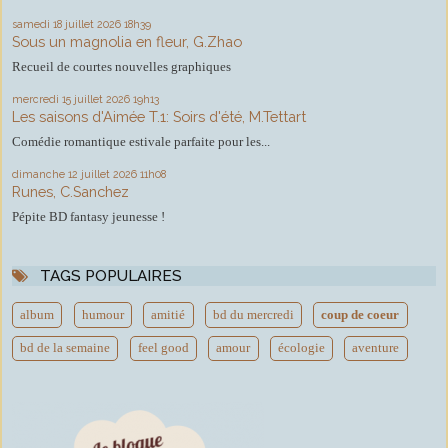
samedi 18
juillet 2026
18h39
Sous un magnolia en fleur, G.Zhao
Recueil de courtes nouvelles graphiques
mercredi 15
juillet 2026
19h13
Les saisons d'Aimée T.1: Soirs d'été, M.Tettart
Comédie romantique estivale parfaite pour les...
dimanche 12
juillet 2026
11h08
Runes, C.Sanchez
Pépite BD fantasy jeunesse !
TAGS POPULAIRES
album
humour
amitié
bd du mercredi
coup de coeur
bd de la semaine
feel good
amour
écologie
aventure