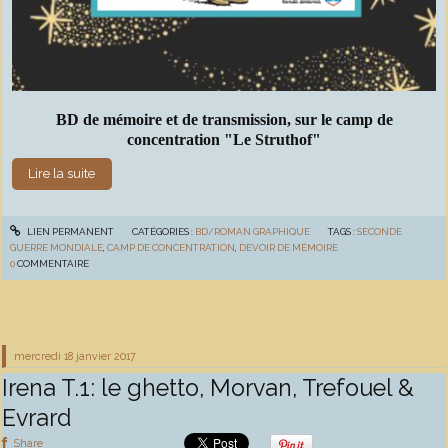
BD de mémoire et de transmission, sur le camp de
concentration "Le Struthof"
Lire la suite
LIEN PERMANENT
CATÉGORIES :
BD/ROMAN GRAPHIQUE
TAGS :
SECONDE
GUERRE MONDIALE
,
CAMP DE CONCENTRATION
,
DEVOIR DE MÉMOIRE
0
COMMENTAIRE
mercredi 18
janvier 2017
Irena T.1: le ghetto, Morvan, Trefouel &
Evrard
Share