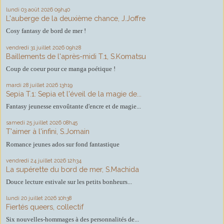
lundi 03
août 2026
09h40
L'auberge de la deuxième chance, J.Joffre
Cosy fantasy de bord de mer !
vendredi 31
juillet 2026
09h28
Baillements de l'après-midi T.1, S.Komatsu
Coup de coeur pour ce manga poétique !
mardi 28
juillet 2026
13h19
Sepia T.1: Sepia et l'éveil de la magie de...
Fantasy jeunesse envoûtante d'encre et de magie...
samedi 25
juillet 2026
08h45
T'aimer à l'infini, S.Jomain
Romance jeunes ados sur fond fantastique
vendredi 24
juillet 2026
12h34
La supérette du bord de mer, S.Machida
Douce lecture estivale sur les petits bonheurs...
lundi 20
juillet 2026
10h38
Fiertés queers, collectif
Six nouvelles-hommages à des personnalités de...