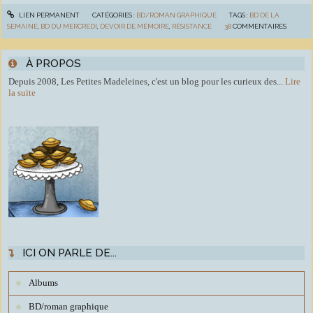
LIEN PERMANENT
CATÉGORIES :
BD/ROMAN GRAPHIQUE
TAGS :
BD DE LA
SEMAINE
,
BD DU MERCREDI
,
DEVOIR DE MÉMOIRE
,
RÉSISTANCE
38
COMMENTAIRES
À PROPOS
Depuis 2008, Les Petites Madeleines, c'est un blog pour les curieux des...
Lire
la suite
ICI ON PARLE DE...
Albums
BD/roman graphique