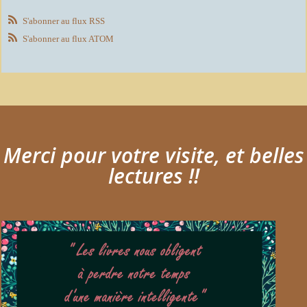
S'abonner au flux RSS
S'abonner au flux ATOM
Merci pour votre visite, et belles
lectures !!