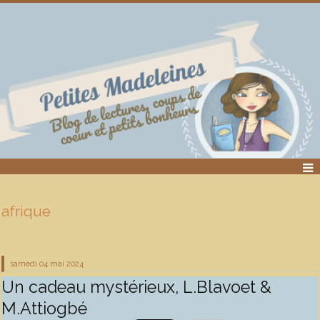
afrique
samedi 04
mai 2024
Un cadeau mystérieux, L.Blavoet &
M.Attiogbé