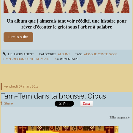
Un album que j'aimerais tant voir réédité, une histoire pour
rêver d'écouter le griot sous l'arbre à palabre
Lire la suite
LIEN PERMANENT
CATÉGORIES :
ALBUMS
TAGS :
AFRIQUE
,
CONTE
,
GRIOT
,
TRANSMISSION
,
CONTE AFRICAIN
0
COMMENTAIRE
vendredi 07
mars 2014
Tam-Tam dans la brousse, Gibus
Share
Billet programmé