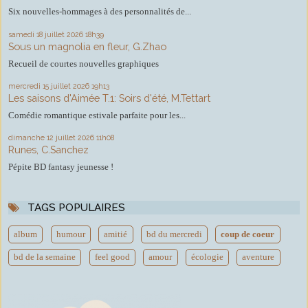
Six nouvelles-hommages à des personnalités de...
samedi 18
juillet 2026
18h39
Sous un magnolia en fleur, G.Zhao
Recueil de courtes nouvelles graphiques
mercredi 15
juillet 2026
19h13
Les saisons d'Aimée T.1: Soirs d'été, M.Tettart
Comédie romantique estivale parfaite pour les...
dimanche 12
juillet 2026
11h08
Runes, C.Sanchez
Pépite BD fantasy jeunesse !
TAGS POPULAIRES
album
humour
amitié
bd du mercredi
coup de coeur
bd de la semaine
feel good
amour
écologie
aventure