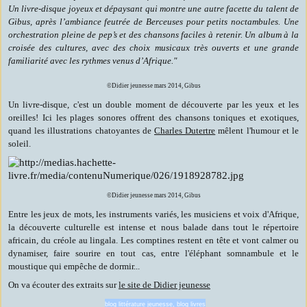
Un livre-disque joyeux et dépaysant qui montre une autre facette du talent de
Gibus, après l’ambiance feutrée de Berceuses pour petits noctambules. Une
orchestration pleine de pep’s et des chansons faciles à retenir. Un album à la
croisée des cultures, avec des choix musicaux très ouverts et une grande
familiarité avec les rythmes venus d’Afrique."
©Didier jeunesse mars 2014, Gibus
Un livre-disque, c'est un double moment de découverte par les yeux et les
oreilles! Ici les plages sonores offrent des chansons toniques et exotiques,
quand les illustrations chatoyantes de
Charles Dutertre
mêlent l'humour et le
soleil.
©Didier jeunesse mars 2014, Gibus
Entre les jeux de mots, les instruments variés, les musiciens et voix d'Afrique,
la découverte culturelle est intense et nous balade dans tout le répertoire
africain, du créole au lingala. Les comptines restent en tête et vont calmer ou
dynamiser, faire sourire en tout cas, entre l'éléphant somnambule et le
moustique qui empêche de dormir...
On va écouter des extraits sur
le site de Didier jeunesse
blog littérature jeunesse, blog livres