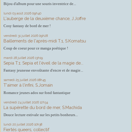
Bijou d'album pour une souris inventrice de...
lundi 03
août 2026
09h40
L'auberge de la deuxième chance, J.Joffre
Cosy fantasy de bord de mer !
vendredi 31
juillet 2026
09h28
Baillements de l'après-midi T.1, S.Komatsu
Coup de coeur pour ce manga poétique !
mardi 28
juillet 2026
13h19
Sepia T.1: Sepia et l'éveil de la magie de...
Fantasy jeunesse envoûtante d'encre et de magie...
samedi 25
juillet 2026
08h45
T'aimer à l'infini, S.Jomain
Romance jeunes ados sur fond fantastique
vendredi 24
juillet 2026
12h34
La supérette du bord de mer, S.Machida
Douce lecture estivale sur les petits bonheurs...
lundi 20
juillet 2026
10h38
Fiertés queers, collectif