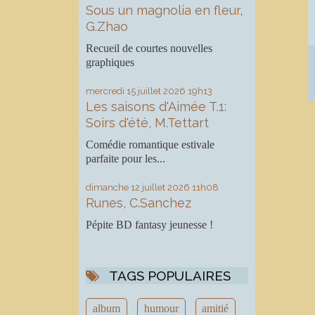
Sous un magnolia en fleur,
G.Zhao
Recueil de courtes nouvelles
graphiques
mercredi 15
juillet 2026
19h13
Les saisons d'Aimée T.1:
Soirs d'été, M.Tettart
Comédie romantique estivale
parfaite pour les...
dimanche 12
juillet 2026
11h08
Runes, C.Sanchez
Pépite BD fantasy jeunesse !
TAGS POPULAIRES
album
humour
amitié