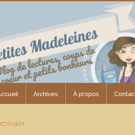
ccueil
Archives
À propos
Contac
écrivain