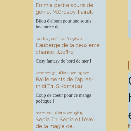
Emmie petite souris de
génie, M.Crosby-Fairall
Bijou d'album pour une souris
inventrice de...
lundi 03
août 2026
09h40
L'auberge de la deuxième
chance, J.Joffre
Cosy fantasy de bord de mer !
vendredi 31
juillet 2026
09h28
Baillements de l'après-
midi T.1, S.Komatsu
Coup de coeur pour ce manga
poétique !
mardi 28
juillet 2026
13h19
Sepia T.1: Sepia et l'éveil
de la magie de...