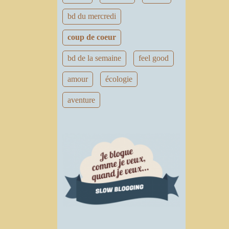
bd du mercredi
coup de coeur
bd de la semaine
feel good
amour
écologie
aventure