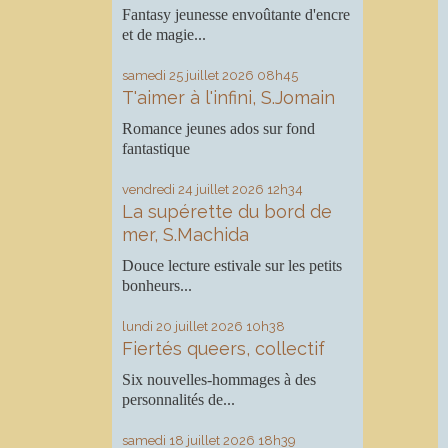
Fantasy jeunesse envoûtante d'encre
et de magie...
samedi 25
juillet 2026
08h45
T'aimer à l'infini, S.Jomain
Romance jeunes ados sur fond
fantastique
vendredi 24
juillet 2026
12h34
La supérette du bord de
mer, S.Machida
Douce lecture estivale sur les petits
bonheurs...
lundi 20
juillet 2026
10h38
Fiertés queers, collectif
Six nouvelles-hommages à des
personnalités de...
samedi 18
juillet 2026
18h39