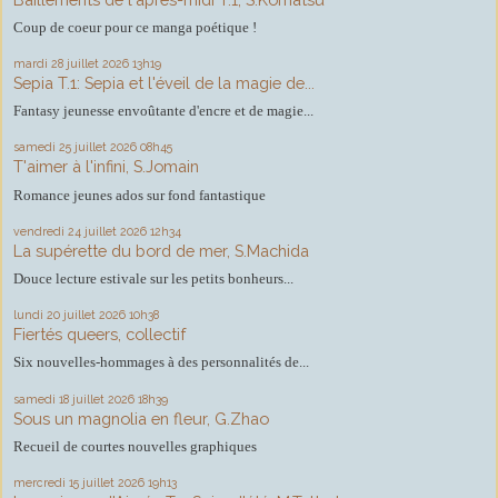
Coup de coeur pour ce manga poétique !
mardi 28
juillet 2026
13h19
Sepia T.1: Sepia et l'éveil de la magie de...
Fantasy jeunesse envoûtante d'encre et de magie...
samedi 25
juillet 2026
08h45
T'aimer à l'infini, S.Jomain
Romance jeunes ados sur fond fantastique
vendredi 24
juillet 2026
12h34
La supérette du bord de mer, S.Machida
Douce lecture estivale sur les petits bonheurs...
lundi 20
juillet 2026
10h38
Fiertés queers, collectif
Six nouvelles-hommages à des personnalités de...
samedi 18
juillet 2026
18h39
Sous un magnolia en fleur, G.Zhao
Recueil de courtes nouvelles graphiques
mercredi 15
juillet 2026
19h13