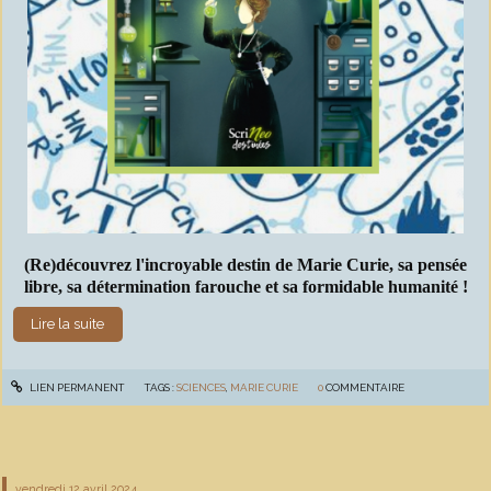
(Re)découvrez l'incroyable destin de Marie Curie, sa pensée
libre, sa détermination farouche et sa formidable humanité !
Lire la suite
LIEN PERMANENT
TAGS :
SCIENCES
,
MARIE CURIE
0
COMMENTAIRE
vendredi 12
avril 2024