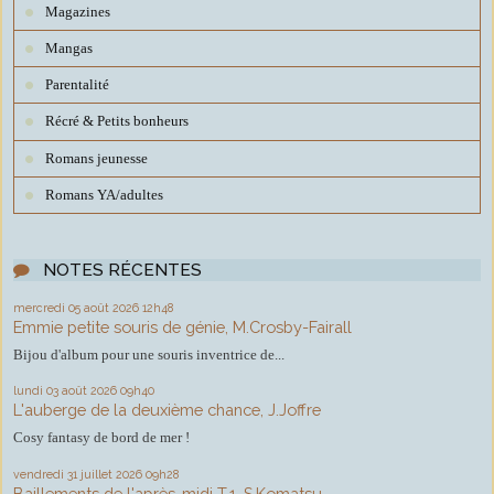
Magazines
Mangas
Parentalité
Récré & Petits bonheurs
Romans jeunesse
Romans YA/adultes
NOTES RÉCENTES
mercredi 05
août 2026
12h48
Emmie petite souris de génie, M.Crosby-Fairall
Bijou d'album pour une souris inventrice de...
lundi 03
août 2026
09h40
L'auberge de la deuxième chance, J.Joffre
Cosy fantasy de bord de mer !
vendredi 31
juillet 2026
09h28
Baillements de l'après-midi T.1, S.Komatsu