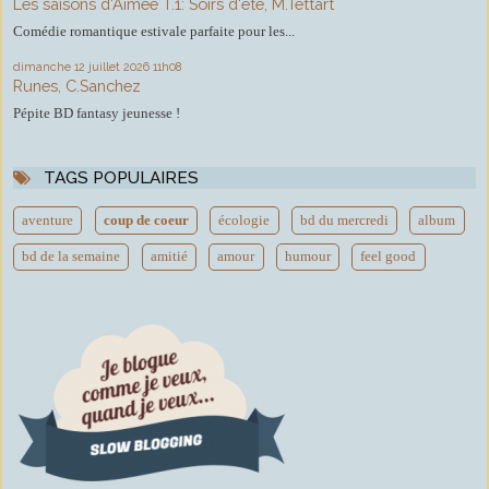
Les saisons d'Aimée T.1: Soirs d'été, M.Tettart
Comédie romantique estivale parfaite pour les...
dimanche 12
juillet 2026
11h08
Runes, C.Sanchez
Pépite BD fantasy jeunesse !
TAGS POPULAIRES
aventure
coup de coeur
écologie
bd du mercredi
album
bd de la semaine
amitié
amour
humour
feel good