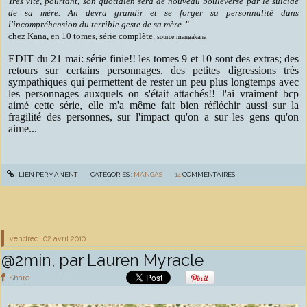
Très vite, pourtant, son quotidien sera de nouveau bouleversé par le suicide
de sa mère. An devra grandir et se forger sa personnalité dans
l'incompréhension du terrible geste de sa mère.
"
chez Kana, en 10 tomes, série complète.
source mangakana
EDIT du 21 mai: série finie!! les tomes 9 et 10 sont des extras; des
retours sur certains personnages, des petites digressions très
sympathiques qui permettent de rester un peu plus longtemps avec
les personnages auxquels on s'était attachés!! J'ai vraiment bcp
aimé cette série, elle m'a même fait bien réfléchir aussi sur la
fragilité des personnes, sur l'impact qu'on a sur les gens qu'on
aime...
LIEN PERMANENT
CATÉGORIES :
MANGAS
14
COMMENTAIRES
vendredi 02
avril 2010
@2min, par Lauren Myracle
Share