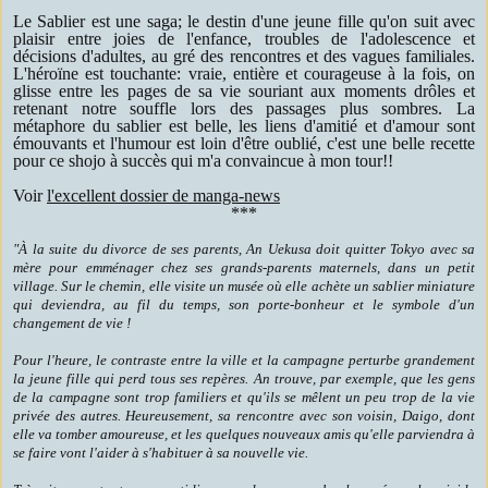
Le Sablier est une saga; le destin d'une jeune fille qu'on suit avec
plaisir entre joies de l'enfance, troubles de l'adolescence et
décisions d'adultes, au gré des rencontres et des vagues familiales.
L'héroïne est touchante: vraie, entière et courageuse à la fois, on
glisse entre les pages de sa vie souriant aux moments drôles et
retenant notre souffle lors des passages plus sombres. La
métaphore du sablier est belle, les liens d'amitié et d'amour sont
émouvants et l'humour est loin d'être oublié, c'est une belle recette
pour ce shojo à succès qui m'a convaincue à mon tour!!
Voir
l'excellent dossier de manga-news
***
"À la suite du divorce de ses parents, An Uekusa doit quitter Tokyo avec sa
mère pour emménager chez ses grands-parents maternels, dans un petit
village. Sur le chemin, elle visite un musée où elle achète un sablier miniature
qui deviendra, au fil du temps, son porte-bonheur et le symbole d'un
changement de vie !
Pour l'heure, le contraste entre la ville et la campagne perturbe grandement
la jeune fille qui perd tous ses repères. An trouve, par exemple, que les gens
de la campagne sont trop familiers et qu'ils se mêlent un peu trop de la vie
privée des autres. Heureusement, sa rencontre avec son voisin, Daigo, dont
elle va tomber amoureuse, et les quelques nouveaux amis qu'elle parviendra à
se faire vont l'aider à s'habituer à sa nouvelle vie.