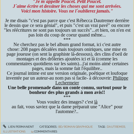
"Je m´appelle Poucet. Petit Poucet.
J´aime écrire et dessiner les choses qui me sont arrivées.
Voici mon histoire. Vous ne l´oublierez jamais."
Je me disais "c'est pas parce que c'est Rébecca Dautremer derrière
le dessin que ce sera génial", et puis "c'est un vrai pavé" ou encore
"les réécritures ne sont pas toujours un succès"...et bien, on n'en est
pas loin du coup de coeur quand même...
***
Ne cherchez pas le bel album grand format, ici c'est autre
chose: 208 pages décalées mais toujours oniriques, une mise en
page joueuse (on sent la graphiste là-dessous), des clins d'oeil de
montages et des drôleries ajoutées ici et là (comme les
commentaires quotidiens sur les saints)...j'ai moins aimé certaines
pages, mais la somme fait l'équilibre..
Ce journal intime est une version originale, poétique et loufoque
inventée par un auteur-au nom pas si facile- à découvrir:
Philippe
Lechermeier
Une belle promenade dans un conte connu, surtout pour le
bonheur des plus grands à mon avis!!
***
Vous voulez des images? c'est
là
au fait, vous saviez que la dame préparait une "Alice" pour
l'automne?..
LIEN PERMANENT
CATÉGORIES :
BD/ROMAN GRAPHIQUE
TAGS :
DAUTREMER
,
ILLUSTRATIONS
14
COMMENTAIRES