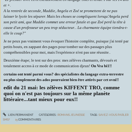
et +.
A la rentrée de seconde, Maddie, Angela et Zoé se promettent de ne pas
laisser le lycée les séparer. Mais les choses se compliquent lorsqu'Angela perd
son petit ami, que Maddie commet une erreur fatale et que Zoé perd la tête à
cause d'un professeur un peu trop séducteur... La charmante équipe tiendra-t-
elle le coup?"
Je ne peux pas vraiment vous évoquer l'histoire complète, puisque j'ai testé par
petits bouts, en zappant des pages pour tomber sur des passages plus
compréhensibles pour moi, mais l'expérience n'est pas une réussite..
Deuxième étape; le test sur des pros: mes zélèves charmants, dévoués et
totalement accros à ce mode de communication djeun!
On Vra bi1!!
certains ont tenté parmi vous? des spécialistes du langage extra-terrestre
ou plus simplement des ados pourraient bien être attirés par cet ovni!!
edit du 21 mai: les zélèves KIFFENT TRO, comme
quoi on n'est pas toujours sur la même planète
littéraire...tant mieux pour eux!!
LIEN PERMANENT
CATÉGORIES :
ROMANS JEUNESSE
TAGS :
SAVEZ-VOUS PARLER
SMS?
15
COMMENTAIRES