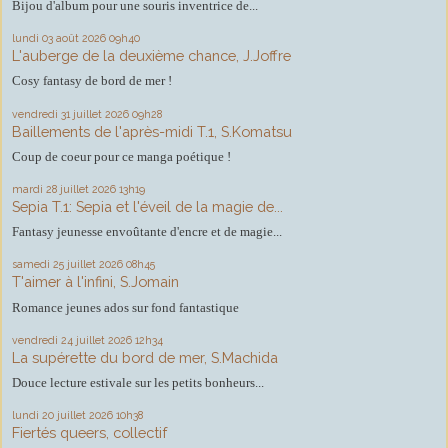
Bijou d'album pour une souris inventrice de...
lundi 03
août 2026
09h40
L'auberge de la deuxième chance, J.Joffre
Cosy fantasy de bord de mer !
vendredi 31
juillet 2026
09h28
Baillements de l'après-midi T.1, S.Komatsu
Coup de coeur pour ce manga poétique !
mardi 28
juillet 2026
13h19
Sepia T.1: Sepia et l'éveil de la magie de...
Fantasy jeunesse envoûtante d'encre et de magie...
samedi 25
juillet 2026
08h45
T'aimer à l'infini, S.Jomain
Romance jeunes ados sur fond fantastique
vendredi 24
juillet 2026
12h34
La supérette du bord de mer, S.Machida
Douce lecture estivale sur les petits bonheurs...
lundi 20
juillet 2026
10h38
Fiertés queers, collectif