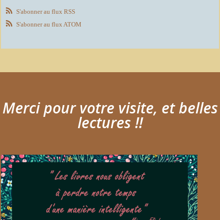
S'abonner au flux RSS
S'abonner au flux ATOM
Merci pour votre visite, et belles
lectures !!