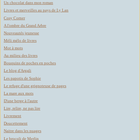
Un chocolat dans mon roman
Livres et merveilles au pays de Ly Lan
Cosy Corner
A l'ombre du Grand Arbre
Nouveautés jeunesse
Méli mélo de livres
Mot à mots
Au milieu des livres
Bouquins de poches en poches
Le blog d'Argali
Les papotis de Sophie
Le refuge d'une grignoteuse de pages
La mare aux mots
D'une berge à l'autre
Lire, relire, ne pas lire
Livrement
Doucettement
Naitre dans les nuages
Le brocoli de Merlin