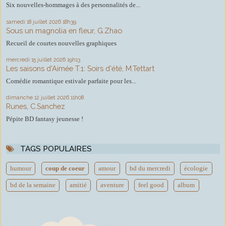
Six nouvelles-hommages à des personnalités de...
samedi 18
juillet 2026
18h39
Sous un magnolia en fleur, G.Zhao
Recueil de courtes nouvelles graphiques
mercredi 15
juillet 2026
19h13
Les saisons d'Aimée T.1: Soirs d'été, M.Tettart
Comédie romantique estivale parfaite pour les...
dimanche 12
juillet 2026
11h08
Runes, C.Sanchez
Pépite BD fantasy jeunesse !
TAGS POPULAIRES
humour
coup de coeur
amour
bd du mercredi
écologie
bd de la semaine
amitié
aventure
feel good
album