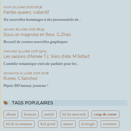
lundi 20
juillet 2026
10h38
Fiertés queers, collectif
Six nouvelles-hommages à des personnalités de...
samedi 18
juillet 2026
18h39
Sous un magnolia en fleur, G.Zhao
Recueil de courtes nouvelles graphiques
mercredi 15
juillet 2026
19h13
Les saisons d'Aimée T.1: Soirs d'été, M.Tettart
Comédie romantique estivale parfaite pour les...
dimanche 12
juillet 2026
11h08
Runes, C.Sanchez
Pépite BD fantasy jeunesse !
TAGS POPULAIRES
album
humour
amitié
bd du mercredi
coup de coeur
bd de la semaine
feel good
amour
écologie
aventure