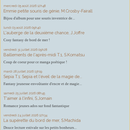
mercredi 05
août 2026
12h48
Emmie petite souris de génie, M.Crosby-Fairall
Bijou d'album pour une souris inventrice de...
lundi 03
août 2026
09h40
L'auberge de la deuxième chance, J.Joffre
Cosy fantasy de bord de mer !
vendredi 31
juillet 2026
09h28
Baillements de l'après-midi T.1, S.Komatsu
Coup de coeur pour ce manga poétique !
mardi 28
juillet 2026
13h19
Sepia T.1: Sepia et l'éveil de la magie de...
Fantasy jeunesse envoûtante d'encre et de magie...
samedi 25
juillet 2026
08h45
T'aimer à l'infini, S.Jomain
Romance jeunes ados sur fond fantastique
vendredi 24
juillet 2026
12h34
La supérette du bord de mer, S.Machida
Douce lecture estivale sur les petits bonheurs...