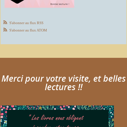
S'abonner au flux RSS
S'abonner au flux ATOM
Merci pour votre visite, et belles
lectures !!