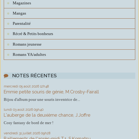
Magazines
Mangas
Parentalité
Récré & Petits bonheurs
Romans jeunesse
Romans YA/adultes
NOTES RÉCENTES
mercredi 05
août 2026
12h48
Emmie petite souris de génie, M.Crosby-Fairall
Bijou d'album pour une souris inventrice de...
lundi 03
août 2026
09h40
L'auberge de la deuxième chance, J.Joffre
Cosy fantasy de bord de mer !
vendredi 31
juillet 2026
09h28
Baillements de l'après-midi T.1, S.Komatsu