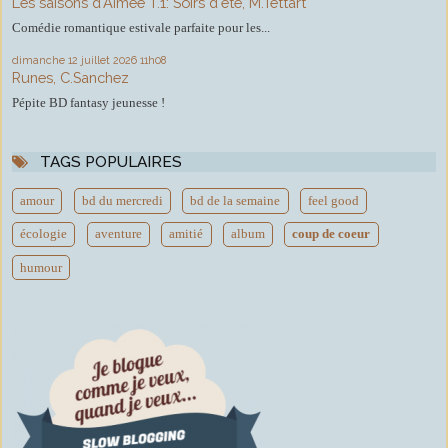
Les saisons d'Aimée T.1: Soirs d'été, M.Tettart
Comédie romantique estivale parfaite pour les...
dimanche 12
juillet 2026
11h08
Runes, C.Sanchez
Pépite BD fantasy jeunesse !
TAGS POPULAIRES
amour
bd du mercredi
bd de la semaine
feel good
écologie
aventure
amitié
album
coup de coeur
humour