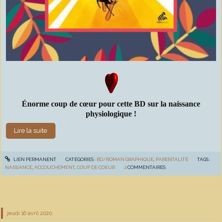
Énorme coup de cœur pour cette BD sur la naissance
physiologique !
Lire la suite
LIEN PERMANENT
CATÉGORIES :
BD/ROMAN GRAPHIQUE
,
PARENTALITÉ
TAGS :
NAISSANCE
,
ACCOUCHEMENT
,
COUP DE COEUR
2
COMMENTAIRES
jeudi 16
avril 2020