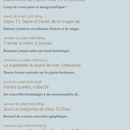
Coup de coeur pour ce manga poétique !
mardi 28
juillet 2026
13h19
Sepia T.1: Sepia et l'éveil de la magie de...
Fantasy jeunesse envoûtante d'encre et de magie...
samedi 25
juillet 2026
08h45
T'aimer à l'infini, S.Jomain
Romance jeunes ados sur fond fantastique
vendredi 24
juillet 2026
12h34
La supérette du bord de mer, S.Machida
Douce lecture estivale sur les petits bonheurs...
lundi 20
juillet 2026
10h38
Fiertés queers, collectif
Six nouvelles-hommages à des personnalités de...
samedi 18
juillet 2026
18h39
Sous un magnolia en fleur, G.Zhao
Recueil de courtes nouvelles graphiques
mercredi 15
juillet 2026
19h13