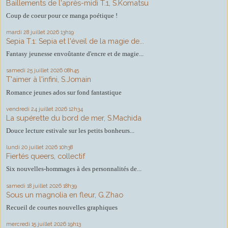
Baillements de l'après-midi T.1, S.Komatsu
Coup de coeur pour ce manga poétique !
mardi 28
juillet 2026
13h19
Sepia T.1: Sepia et l'éveil de la magie de...
Fantasy jeunesse envoûtante d'encre et de magie...
samedi 25
juillet 2026
08h45
T'aimer à l'infini, S.Jomain
Romance jeunes ados sur fond fantastique
vendredi 24
juillet 2026
12h34
La supérette du bord de mer, S.Machida
Douce lecture estivale sur les petits bonheurs...
lundi 20
juillet 2026
10h38
Fiertés queers, collectif
Six nouvelles-hommages à des personnalités de...
samedi 18
juillet 2026
18h39
Sous un magnolia en fleur, G.Zhao
Recueil de courtes nouvelles graphiques
mercredi 15
juillet 2026
19h13