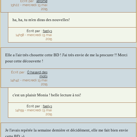
Écrit par :
jerome
13h22
-
mercredi 13
mai
2015
ha, ha, tu m'en diras des nouvelles!
Écrit par :
faelys
14h58
-
mercredi 13
mai
2015
Elle a l'air très chouette cette BD ! J'ai très envie de me la procurer !! Merci
pour cette découverte !
Écrit par :
Ô hasard des
mots
14h42
-
mercredi 13
mai
2015
c'est un plaisir Monia ! belle lecture à toi!
Écrit par :
faelys
14h59
-
mercredi 13
mai
2015
Je l'avais repérée la semaine dernière et décidément, elle me fait bien envie
cette BD :-)