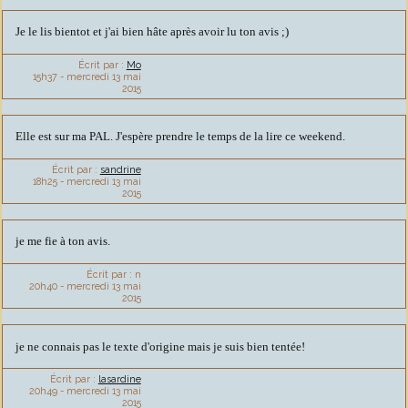
Je le lis bientot et j'ai bien hâte après avoir lu ton avis ;)
Écrit par :
Mo
15h37
-
mercredi 13
mai
2015
Elle est sur ma PAL. J'espère prendre le temps de la lire ce weekend.
Écrit par :
sandrine
18h25
-
mercredi 13
mai
2015
je me fie à ton avis.
Écrit par :
n
20h40
-
mercredi 13
mai
2015
je ne connais pas le texte d'origine mais je suis bien tentée!
Écrit par :
lasardine
20h49
-
mercredi 13
mai
2015