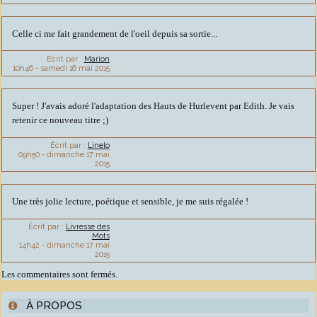
Celle ci me fait grandement de l'oeil depuis sa sortie...
Écrit par :
Marion
10h46
-
samedi 16
mai 2015
Super ! J'avais adoré l'adaptation des Hauts de Hurlevent par Edith. Je vais
retenir ce nouveau titre ;)
Écrit par :
Linelo
09h50
-
dimanche 17
mai
2015
Une très jolie lecture, poétique et sensible, je me suis régalée !
Écrit par :
Livresse des
Mots
14h42
-
dimanche 17
mai
2015
Les commentaires sont fermés.
À PROPOS