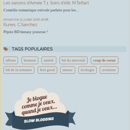
Les saisons d'Aimée T.1: Soirs d'été, M.Tettart
Comédie romantique estivale parfaite pour les...
dimanche 12
juillet 2026
11h08
Runes, C.Sanchez
Pépite BD fantasy jeunesse !
TAGS POPULAIRES
album
humour
amitié
bd du mercredi
coup de coeur
bd de la semaine
feel good
amour
écologie
aventure