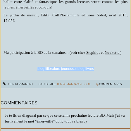
ballet entre réalité et fantastique, les grands lecteurs seront comme les plus
jeunes: émerveillés et conquis!
Le jardin de minuit, Edith, Coll.Noctambule éditions Soleil, avril 2015,
17,95€.
Ma participation à la BD de la semaine… (voir chez
Stephie
, et
Noukette
)
blog littérature jeunesse, blog livres
LIEN PERMANENT
CATÉGORIES :
BD/ROMAN GRAPHIQUE
15
COMMENTAIRES
COMMENTAIRES
Je te lis en diagonal par ce que ce sera ma prochaine lecture BD. Mais j'ai vu
furtivement le mot "émerveillé" donc tout va bien ;)