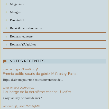
Magazines
Mangas
Parentalité
Récré & Petits bonheurs
Romans jeunesse
Romans YA/adultes
NOTES RÉCENTES
mercredi 05
août 2026
12h48
Emmie petite souris de génie, M.Crosby-Fairall
Bijou d'album pour une souris inventrice de...
lundi 03
août 2026
09h40
L'auberge de la deuxième chance, J.Joffre
Cosy fantasy de bord de mer !
vendredi 31
juillet 2026
09h28