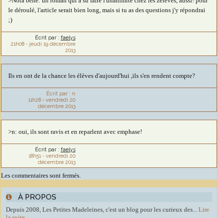
>Nota bene: un roman qui a su faire l'unanimité chez les zélèves, aussi! pour
le déroulé, l'article serait bien long, mais si tu as des questions j'y répondrai
;)
Écrit par :
faelys
21h08
-
jeudi 19
décembre
2013
Ils en ont de la chance les élèves d'aujourd'hui ,ils s'en rendent compte?
Écrit par :
n
11h28
-
vendredi 20
décembre 2013
>n: oui, ils sont ravis et en reparlent avec emphase!
Écrit par :
faelys
18h51
-
vendredi 20
décembre 2013
Les commentaires sont fermés.
À PROPOS
Depuis 2008, Les Petites Madeleines, c'est un blog pour les curieux des...
Lire
la suite