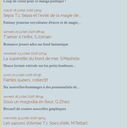
Coup de coeur pour ce manga poétique !
mardi 28
juillet 2026
13h19
Sepia T.1: Sepia et l'éveil de la magie de...
Fantasy jeunesse envoûtante d'encre et de magie...
samedi 25
juillet 2026
08h45
T'aimer à l'infini, S.Jomain
Romance jeunes ados sur fond fantastique
vendredi 24
juillet 2026
12h34
La supérette du bord de mer, S.Machida
Douce lecture estivale sur les petits bonheurs...
lundi 20
juillet 2026
10h38
Fiertés queers, collectif
Six nouvelles-hommages à des personnalités de...
samedi 18
juillet 2026
18h39
Sous un magnolia en fleur, G.Zhao
Recueil de courtes nouvelles graphiques
mercredi 15
juillet 2026
19h13
Les saisons d'Aimée T.1: Soirs d'été, M.Tettart