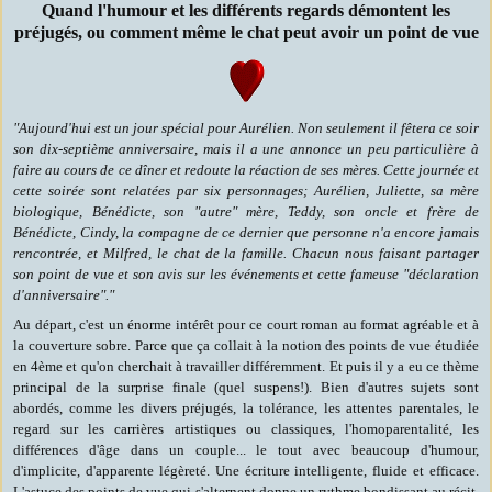
Quand l'humour et les différents regards démontent les
préjugés, ou comment même le chat peut avoir un point de vue
"Aujourd'hui est un jour spécial pour Aurélien. Non seulement il fêtera ce soir
son dix-septième anniversaire, mais il a une annonce un peu particulière à
faire au cours de ce dîner et redoute la réaction de ses mères. Cette journée et
cette soirée sont relatées par six personnages; Aurélien, Juliette, sa mère
biologique, Bénédicte, son "autre" mère, Teddy, son oncle et frère de
Bénédicte, Cindy, la compagne de ce dernier que personne n'a encore jamais
rencontrée, et Milfred, le chat de la famille. Chacun nous faisant partager
son point de vue et son avis sur les événements et cette fameuse "déclaration
d'anniversaire"."
Au départ, c'est un énorme intérêt pour ce court roman au format agréable et à
la couverture sobre. Parce que ça collait à la notion des points de vue étudiée
en 4ème et qu'on cherchait à travailler différemment. Et puis il y a eu ce thème
principal de la surprise finale (quel suspens!). Bien d'autres sujets sont
abordés, comme les divers préjugés, la tolérance, les attentes parentales, le
regard sur les carrières artistiques ou classiques, l'homoparentalité, les
différences d'âge dans un couple... le tout avec beaucoup d'humour,
d'implicite, d'apparente légèreté. Une écriture intelligente, fluide et efficace.
L'astuce des points de vue qui s'alternent donne un rythme bondissant au récit,