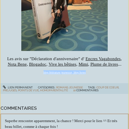
Les avis sur "Déclaration d'anniversaire" d'
Encres Vagabondes
,
Nota Bene
,
Blogadoc
,
Vive les bêtises
,
Mimi
,
Plume de livres
...
blog littérature jeunesse, blog livres
LIEN PERMANENT
CATÉGORIES :
ROMANS JEUNESSE
TAGS :
COUP DE COEUR
,
PRÉJUGÉS
,
POINTS DE VUE
,
HOMOPARENTALITÉ
10
COMMENTAIRES
COMMENTAIRES
Superbe rencontre apparemment, la chance ! Merci pour le lien ^^ Et très
beau billet, comme à chaque fois !