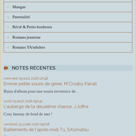
Mangas
Parentalité
Récré & Petits bonheurs
Romans jeunesse
Romans YA/adultes
NOTES RÉCENTES
mercredi 05
août 2026
12h48
Emmie petite souris de génie, M.Crosby-Fairall
Bijou d'album pour une souris inventrice de...
lundi 03
août 2026
09h40
L'auberge de la deuxième chance, J.Joffre
Cosy fantasy de bord de mer !
vendredi 31
juillet 2026
09h28
Baillements de l'après-midi T.1, S.Komatsu