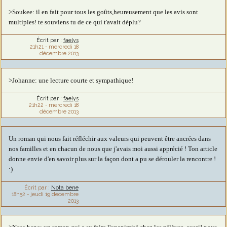
>Soukee: il en fait pour tous les goûts,heureusement que les avis sont
multiples! te souviens tu de ce qui t'avait déplu?
Écrit par :
faelys
21h21
-
mercredi 18
décembre 2013
>Johanne: une lecture courte et sympathique!
Écrit par :
faelys
21h22
-
mercredi 18
décembre 2013
Un roman qui nous fait réfléchir aux valeurs qui peuvent être ancrées dans
nos familles et en chacun de nous que j'avais moi aussi apprécié ! Ton article
donne envie d'en savoir plus sur la façon dont a pu se dérouler la rencontre !
:)
Écrit par :
Nota bene
18h52
-
jeudi 19
décembre
2013