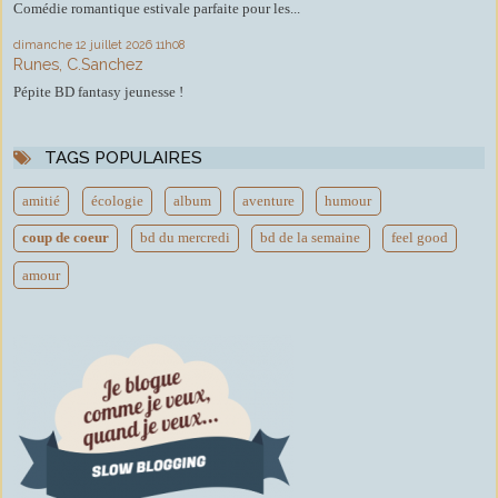
Comédie romantique estivale parfaite pour les...
dimanche 12
juillet 2026
11h08
Runes, C.Sanchez
Pépite BD fantasy jeunesse !
TAGS POPULAIRES
amitié
écologie
album
aventure
humour
coup de coeur
bd du mercredi
bd de la semaine
feel good
amour