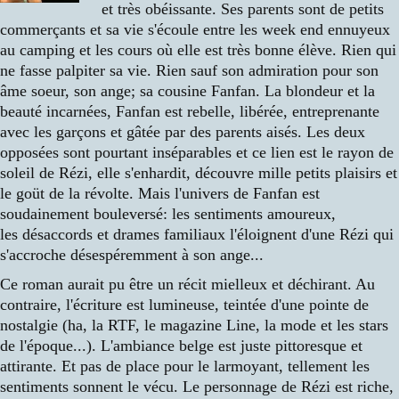
et très obéissante. Ses parents sont de petits
commerçants et sa vie s'écoule entre les week end ennuyeux
au camping et les cours où elle est très bonne élève. Rien qui
ne fasse palpiter sa vie. Rien sauf son admiration pour son
âme soeur, son ange; sa cousine Fanfan. La blondeur et la
beauté incarnées, Fanfan est rebelle, libérée, entreprenante
avec les garçons et gâtée par des parents aisés. Les deux
opposées sont pourtant inséparables et ce lien est le rayon de
soleil de Rézi, elle s'enhardit, découvre mille petits plaisirs et
le goüt de la révolte. Mais l'univers de Fanfan est
soudainement bouleversé: les sentiments amoureux,
les désaccords et drames familiaux l'éloignent d'une Rézi qui
s'accroche désespéremment à son ange...
Ce roman aurait pu être un récit mielleux et déchirant. Au
contraire, l'écriture est lumineuse, teintée d'une pointe de
nostalgie (ha, la RTF, le magazine Line, la mode et les stars
de l'époque...). L'ambiance belge est juste pittoresque et
attirante. Et pas de place pour le larmoyant, tellement les
sentiments sonnent le vécu. Le personnage de Rézi est riche,