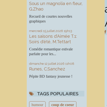
Sous un magnolia en fleur,
G.Zhao
Recueil de courtes nouvelles
graphiques
mercredi 15
juillet 2026
19h13
Les saisons d'Aimée T.1:
Soirs d'été, M.Tettart
Comédie romantique estivale
parfaite pour les...
dimanche 12
juillet 2026
11h08
Runes, C.Sanchez
Pépite BD fantasy jeunesse !
TAGS POPULAIRES
humour
coup de coeur