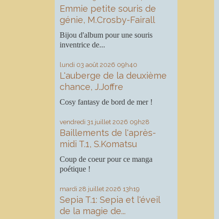
Emmie petite souris de
génie, M.Crosby-Fairall
Bijou d'album pour une souris
inventrice de...
lundi 03
août 2026
09h40
L'auberge de la deuxième
chance, J.Joffre
Cosy fantasy de bord de mer !
vendredi 31
juillet 2026
09h28
Baillements de l'après-
midi T.1, S.Komatsu
Coup de coeur pour ce manga
poétique !
mardi 28
juillet 2026
13h19
Sepia T.1: Sepia et l'éveil
de la magie de...