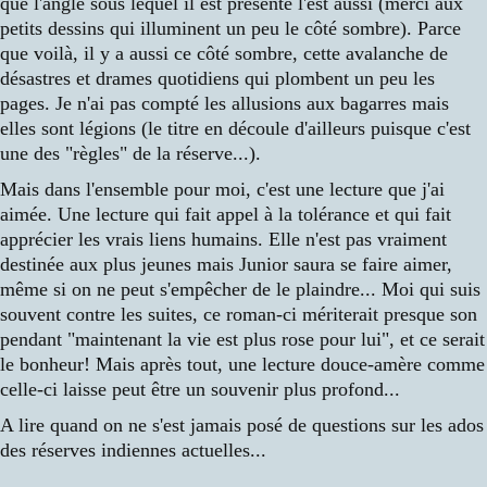
que l'angle sous lequel il est présenté l'est aussi (merci aux
petits dessins qui illuminent un peu le côté sombre). Parce
que voilà, il y a aussi ce côté sombre, cette avalanche de
désastres et drames quotidiens qui plombent un peu les
pages. Je n'ai pas compté les allusions aux bagarres mais
elles sont légions (le titre en découle d'ailleurs puisque c'est
une des "règles" de la réserve...).
Mais dans l'ensemble pour moi, c'est une lecture que j'ai
aimée. Une lecture qui fait appel à la tolérance et qui fait
apprécier les vrais liens humains. Elle n'est pas vraiment
destinée aux plus jeunes mais Junior saura se faire aimer,
même si on ne peut s'empêcher de le plaindre... Moi qui suis
souvent contre les suites, ce roman-ci mériterait presque son
pendant "maintenant la vie est plus rose pour lui", et ce serait
le bonheur! Mais après tout, une lecture douce-amère comme
celle-ci laisse peut être un souvenir plus profond...
A lire quand on ne s'est jamais posé de questions sur les ados
des réserves indiennes actuelles...