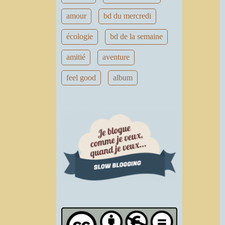
amour
bd du mercredi
écologie
bd de la semaine
amitié
aventure
feel good
album