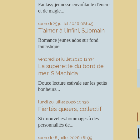
Fantasy jeunesse envoûtante d'encre
et de magie...
samedi 25
juillet 2026
08h45
T'aimer à l'infini, S.Jomain
Romance jeunes ados sur fond
fantastique
vendredi 24
juillet 2026
12h34
La supérette du bord de
mer, S.Machida
Douce lecture estivale sur les petits
bonheurs...
lundi 20
juillet 2026
10h38
Fiertés queers, collectif
Six nouvelles-hommages à des
personnalités de...
samedi 18
juillet 2026
18h39