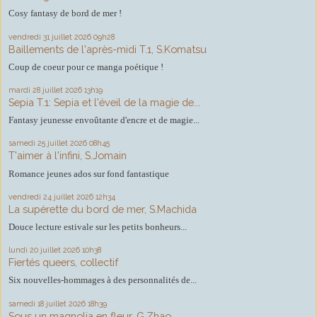
Cosy fantasy de bord de mer !
vendredi 31
juillet 2026
09h28
Baillements de l'après-midi T.1, S.Komatsu
Coup de coeur pour ce manga poétique !
mardi 28
juillet 2026
13h19
Sepia T.1: Sepia et l'éveil de la magie de...
Fantasy jeunesse envoûtante d'encre et de magie...
samedi 25
juillet 2026
08h45
T'aimer à l'infini, S.Jomain
Romance jeunes ados sur fond fantastique
vendredi 24
juillet 2026
12h34
La supérette du bord de mer, S.Machida
Douce lecture estivale sur les petits bonheurs...
lundi 20
juillet 2026
10h38
Fiertés queers, collectif
Six nouvelles-hommages à des personnalités de...
samedi 18
juillet 2026
18h39
Sous un magnolia en fleur, G.Zhao