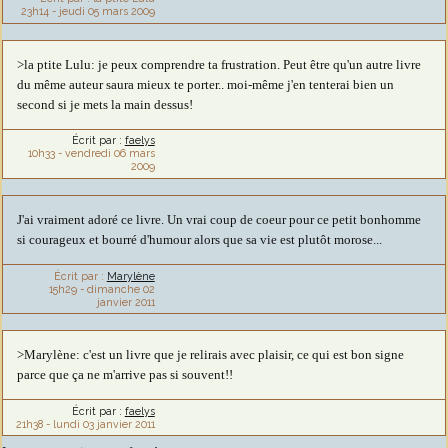
23h14
-
jeudi 05
mars 2009
>la ptite Lulu: je peux comprendre ta frustration. Peut être qu'un autre livre
du même auteur saura mieux te porter.. moi-même j'en tenterai bien un
second si je mets la main dessus!
Écrit par :
faelys
10h33
-
vendredi 06
mars
2009
J'ai vraiment adoré ce livre. Un vrai coup de coeur pour ce petit bonhomme
si courageux et bourré d'humour alors que sa vie est plutôt morose...
Écrit par :
Marylène
15h29
-
dimanche 02
janvier 2011
>Marylène: c'est un livre que je relirais avec plaisir, ce qui est bon signe
parce que ça ne m'arrive pas si souvent!!
Écrit par :
faelys
21h38
-
lundi 03
janvier 2011