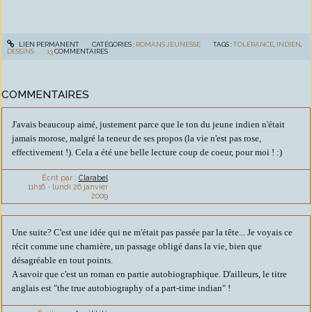
LIEN PERMANENT
CATÉGORIES :
ROMANS JEUNESSE
TAGS :
TOLÉRANCE
,
INDIEN
,
DESSINS
13
COMMENTAIRES
COMMENTAIRES
J'avais beaucoup aimé, justement parce que le ton du jeune indien n'était
jamais morose, malgré la teneur de ses propos (la vie n'est pas rose,
effectivement !). Cela a été une belle lecture coup de coeur, pour moi ! :)
Écrit par :
Clarabel
11h16
-
lundi 26
janvier
2009
Une suite? C'est une idée qui ne m'était pas passée par la tête... Je voyais ce
récit comme une charnière, un passage obligé dans la vie, bien que
désagréable en tout points.
A savoir que c'est un roman en partie autobiographique. D'ailleurs, le titre
anglais est "the true autobiography of a part-time indian" !