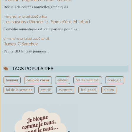
Recueil de courtes nouvelles graphiques
mercredi 15
juillet 2026
19h13
Les saisons d'Aimée T.1: Soirs d'été, M.Tettart
Comédie romantique estivale parfaite pour les...
dimanche 12
juillet 2026
11h08
Runes, C.Sanchez
Pépite BD fantasy jeunesse !
TAGS POPULAIRES
humour
coup de coeur
amour
bd du mercredi
écologie
bd de la semaine
amitié
aventure
feel good
album