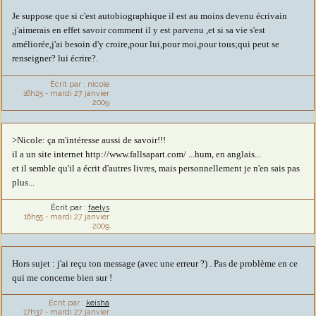
Je suppose que si c'est autobiographique il est au moins devenu écrivain
,j'aimerais en effet savoir comment il y est parvenu ,et si sa vie s'est
améliorée,j'ai besoin d'y croire,pour lui,pour moi,pour tous;qui peut se
renseigner? lui écrire?.
Écrit par :
nicole
16h25
-
mardi 27
janvier
2009
>Nicole: ça m'intéresse aussi de savoir!!!
il a un site internet http://www.fallsapart.com/ ...hum, en anglais...
et il semble qu'il a écrit d'autres livres, mais personnellement je n'en sais pas
plus...
Écrit par :
faelys
16h55
-
mardi 27
janvier
2009
Hors sujet : j'ai reçu ton message (avec une erreur ?) . Pas de problème en ce
qui me concerne bien sur !
Écrit par :
keisha
17h37
-
mardi 27
janvier