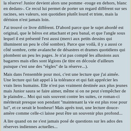
la réserve! Junior devient alors une pomme -rouge en dehors, blanc
en dedans-. Ce recul lui permet de porter un regard différent sur ses
racines, ses valeurs, son quotidien plutôt lourd et triste, mais la
dérision n'est jamais loin.
J'ai trouvé ce livre différent. D'abord parce que le sujet abordé est
original, que le héros est attachant et peu banal, et que l'angle sous
lequel il est présenté l'est aussi (merci aux petits dessins qui
illuminent un peu le côté sombre). Parce que voilà, il y a aussi ce
côté sombre, cette avalanche de désastres et drames quotidiens qui
plombent un peu les pages. Je n'ai pas compté les allusions aux
bagarres mais elles sont légions (le titre en découle d'ailleurs
puisque c'est une des "règles" de la réserve...).
Mais dans l'ensemble pour moi, c'est une lecture que j'ai aimée.
Une lecture qui fait appel à la tolérance et qui fait apprécier les
vrais liens humains. Elle n'est pas vraiment destinée aux plus jeunes
mais Junior saura se faire aimer, même si on ne peut s'empêcher de
le plaindre... Moi qui suis souvent contre les suites, ce roman-ci
mériterait presque son pendant "maintenant la vie est plus rose pour
lui", et ce serait le bonheur! Mais après tout, une lecture douce-
amère comme celle-ci laisse peut être un souvenir plus profond...
A lire quand on ne s'est jamais posé de questions sur les ados des
réserves indiennes actuelles...