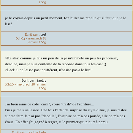
2009
je le voyais depuis un petit moment, ton billet me rapelle qu'il faut que je le
lise!
Écrit par :
lael
06h04
-
mercredi 28
janvier 2009
>Keisha: comme je fais un peu de tri je m'emmêle un peu les pinceaux,
désolée, mais je suis contente de ta réponse dans tous les cas! ;)
>Lael: il ne laisse pas indifférent, n'hésite pas à le lire!!
Écrit par :
faelys
10h20
-
mercredi 28
janvier
2009
J'ai bien aimé ce côté "cash", voire "trash" de l'écriture...
Puis je me suis lassée. Une fois l'effet de surprise du style dilué, je suis restée
sur ma faim.Je n'ai pas "décollé", l'histoire ne m'a pas portée, elle ne m'a pas
émue. En effet j'ai gagné à regret, si le premier qui pleurt à perdu...
Écrit par :
la ptite Lulu