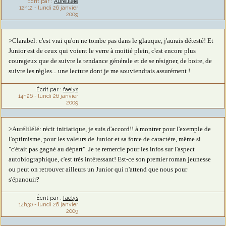
Écrit par :
Aurélilélé
12h12
-
lundi 26
janvier
2009
>Clarabel: c'est vrai qu'on ne tombe pas dans le glauque, j'aurais détesté! Et
Junior est de ceux qui voient le verre à moitié plein, c'est encore plus
courageux que de suivre la tendance générale et de se résigner, de boire, de
suivre les règles... une lecture dont je me souviendrais assurément !
Écrit par :
faelys
14h26
-
lundi 26
janvier
2009
>Aurélilélé: récit initiatique, je suis d'accord!! à montrer pour l'exemple de
l'optimisme, pour les valeurs de Junior et sa force de caractère, même si
"c'était pas gagné au départ". Je te remercie pour les infos sur l'aspect
autobiographique, c'est très intéressant! Est-ce son premier roman jeunesse
ou peut on retrouver ailleurs un Junior qui n'attend que nous pour
s'épanouir?
Écrit par :
faelys
14h30
-
lundi 26
janvier
2009