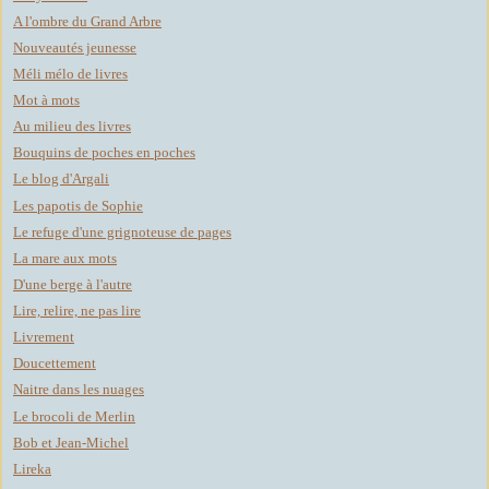
A l'ombre du Grand Arbre
Nouveautés jeunesse
Méli mélo de livres
Mot à mots
Au milieu des livres
Bouquins de poches en poches
Le blog d'Argali
Les papotis de Sophie
Le refuge d'une grignoteuse de pages
La mare aux mots
D'une berge à l'autre
Lire, relire, ne pas lire
Livrement
Doucettement
Naitre dans les nuages
Le brocoli de Merlin
Bob et Jean-Michel
Lireka