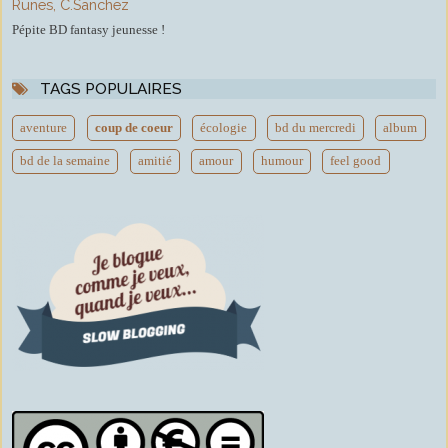
Runes, C.Sanchez
Pépite BD fantasy jeunesse !
TAGS POPULAIRES
aventure
coup de coeur
écologie
bd du mercredi
album
bd de la semaine
amitié
amour
humour
feel good