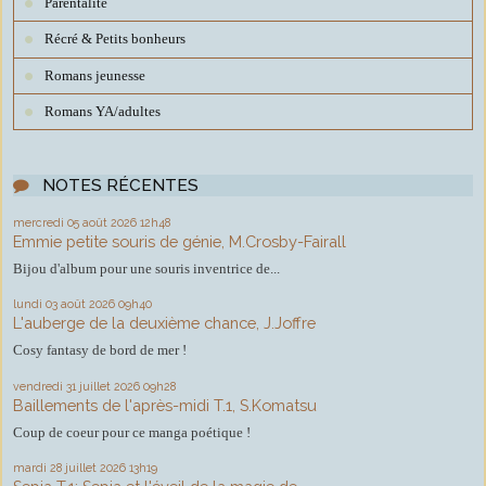
Parentalité
Récré & Petits bonheurs
Romans jeunesse
Romans YA/adultes
NOTES RÉCENTES
mercredi 05
août 2026
12h48
Emmie petite souris de génie, M.Crosby-Fairall
Bijou d'album pour une souris inventrice de...
lundi 03
août 2026
09h40
L'auberge de la deuxième chance, J.Joffre
Cosy fantasy de bord de mer !
vendredi 31
juillet 2026
09h28
Baillements de l'après-midi T.1, S.Komatsu
Coup de coeur pour ce manga poétique !
mardi 28
juillet 2026
13h19