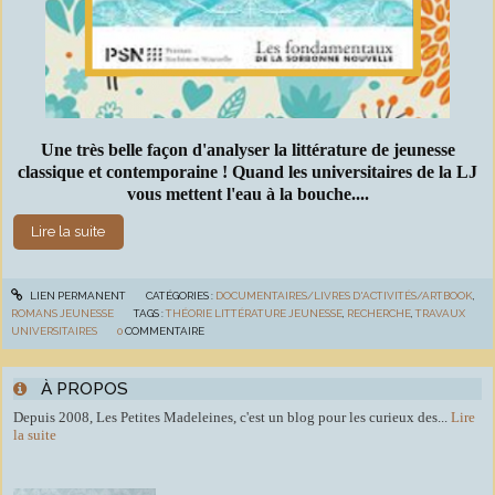
Une très belle façon d'analyser la littérature de jeunesse
classique et contemporaine ! Quand les universitaires de la LJ
vous mettent l'eau à la bouche....
Lire la suite
LIEN PERMANENT
CATÉGORIES :
DOCUMENTAIRES/LIVRES D'ACTIVITÉS/ARTBOOK
,
ROMANS JEUNESSE
TAGS :
THÉORIE LITTÉRATURE JEUNESSE
,
RECHERCHE
,
TRAVAUX
UNIVERSITAIRES
0
COMMENTAIRE
À PROPOS
Depuis 2008, Les Petites Madeleines, c'est un blog pour les curieux des...
Lire
la suite