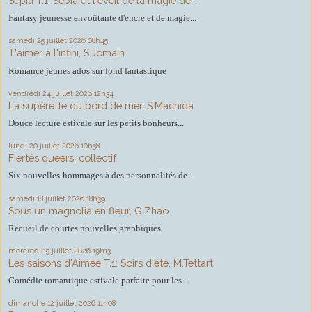
Sepia T.1: Sepia et l'éveil de la magie de...
Fantasy jeunesse envoûtante d'encre et de magie...
samedi 25
juillet 2026
08h45
T'aimer à l'infini, S.Jomain
Romance jeunes ados sur fond fantastique
vendredi 24
juillet 2026
12h34
La supérette du bord de mer, S.Machida
Douce lecture estivale sur les petits bonheurs...
lundi 20
juillet 2026
10h38
Fiertés queers, collectif
Six nouvelles-hommages à des personnalités de...
samedi 18
juillet 2026
18h39
Sous un magnolia en fleur, G.Zhao
Recueil de courtes nouvelles graphiques
mercredi 15
juillet 2026
19h13
Les saisons d'Aimée T.1: Soirs d'été, M.Tettart
Comédie romantique estivale parfaite pour les...
dimanche 12
juillet 2026
11h08