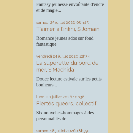
Fantasy jeunesse envoûtante d'encre
et de magie...
samedi 25
juillet 2026
08h45
T'aimer à l'infini, S.Jomain
Romance jeunes ados sur fond
fantastique
vendredi 24
juillet 2026
12h34
La supérette du bord de
mer, S.Machida
Douce lecture estivale sur les petits
bonheurs...
lundi 20
juillet 2026
10h38
Fiertés queers, collectif
Six nouvelles-hommages à des
personnalités de...
samedi 18
juillet 2026
18h39