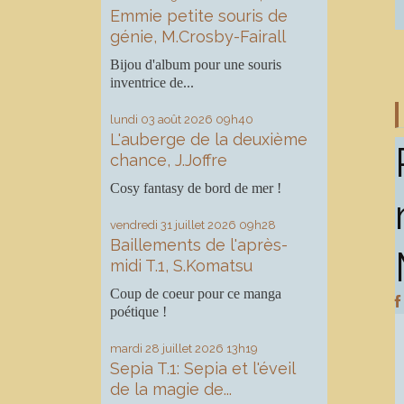
Emmie petite souris de
génie, M.Crosby-Fairall
Bijou d'album pour une souris
inventrice de...
lundi 03
août 2026
09h40
L'auberge de la deuxième
chance, J.Joffre
Cosy fantasy de bord de mer !
vendredi 31
juillet 2026
09h28
Baillements de l'après-
midi T.1, S.Komatsu
Coup de coeur pour ce manga
poétique !
mardi 28
juillet 2026
13h19
Sepia T.1: Sepia et l'éveil
de la magie de...