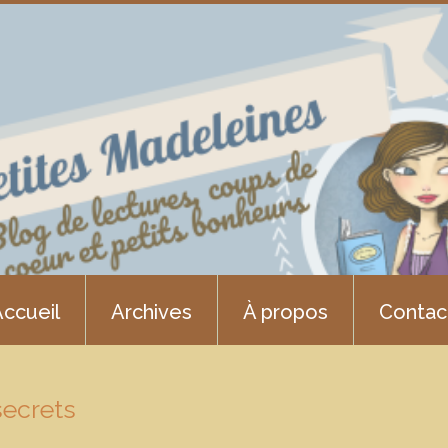
ccueil
Archives
À propos
Contac
secrets