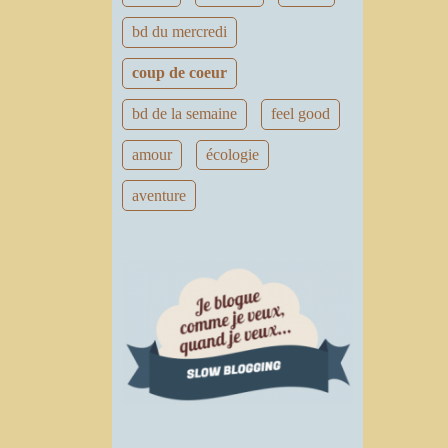
bd du mercredi
coup de coeur
bd de la semaine
feel good
amour
écologie
aventure