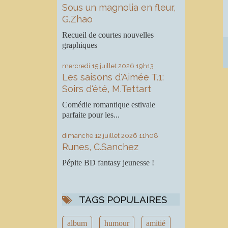
Sous un magnolia en fleur,
G.Zhao
Recueil de courtes nouvelles
graphiques
mercredi 15
juillet 2026
19h13
Les saisons d'Aimée T.1:
Soirs d'été, M.Tettart
Comédie romantique estivale
parfaite pour les...
dimanche 12
juillet 2026
11h08
Runes, C.Sanchez
Pépite BD fantasy jeunesse !
TAGS POPULAIRES
album
humour
amitié