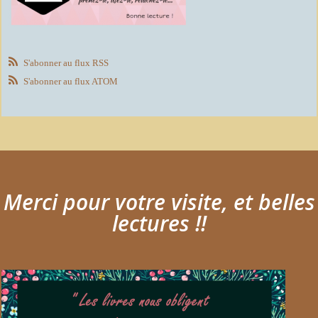
S'abonner au flux RSS
S'abonner au flux ATOM
Merci pour votre visite, et belles
lectures !!