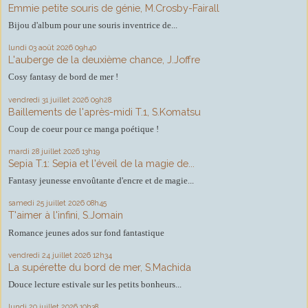
Emmie petite souris de génie, M.Crosby-Fairall
Bijou d'album pour une souris inventrice de...
lundi 03
août 2026
09h40
L'auberge de la deuxième chance, J.Joffre
Cosy fantasy de bord de mer !
vendredi 31
juillet 2026
09h28
Baillements de l'après-midi T.1, S.Komatsu
Coup de coeur pour ce manga poétique !
mardi 28
juillet 2026
13h19
Sepia T.1: Sepia et l'éveil de la magie de...
Fantasy jeunesse envoûtante d'encre et de magie...
samedi 25
juillet 2026
08h45
T'aimer à l'infini, S.Jomain
Romance jeunes ados sur fond fantastique
vendredi 24
juillet 2026
12h34
La supérette du bord de mer, S.Machida
Douce lecture estivale sur les petits bonheurs...
lundi 20
juillet 2026
10h38