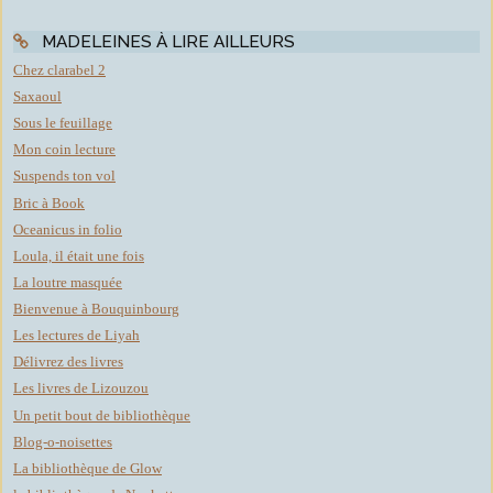
MADELEINES À LIRE AILLEURS
Chez clarabel 2
Saxaoul
Sous le feuillage
Mon coin lecture
Suspends ton vol
Bric à Book
Oceanicus in folio
Loula, il était une fois
La loutre masquée
Bienvenue à Bouquinbourg
Les lectures de Liyah
Délivrez des livres
Les livres de Lizouzou
Un petit bout de bibliothèque
Blog-o-noisettes
La bibliothèque de Glow