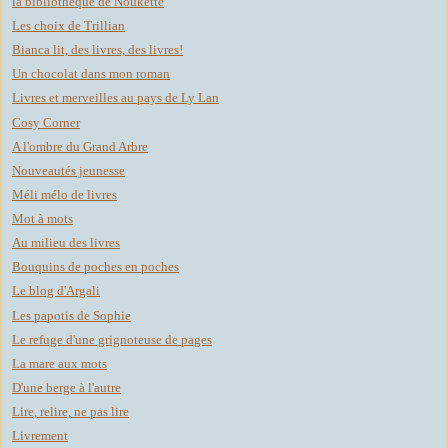
la bibliothèque de Noukette
Les choix de Trillian
Bianca lit, des livres, des livres!
Un chocolat dans mon roman
Livres et merveilles au pays de Ly Lan
Cosy Corner
A l'ombre du Grand Arbre
Nouveautés jeunesse
Méli mélo de livres
Mot à mots
Au milieu des livres
Bouquins de poches en poches
Le blog d'Argali
Les papotis de Sophie
Le refuge d'une grignoteuse de pages
La mare aux mots
D'une berge à l'autre
Lire, relire, ne pas lire
Livrement