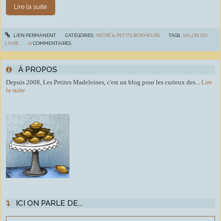
Lire la suite
LIEN PERMANENT
CATÉGORIES :
RÉCRÉ & PETITS BONHEURS
TAGS :
SALON DU
LIVRE
12
COMMENTAIRES
À PROPOS
Depuis 2008, Les Petites Madeleines, c'est un blog pour les curieux des...
Lire
la suite
ICI ON PARLE DE...