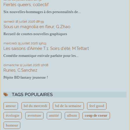
Fiertés queers, collectif
Six nouvelles-hommages à des personnalités de...
samedi 18
juillet 2026
18h39
Sous un magnolia en fleur, G.Zhao
Recueil de courtes nouvelles graphiques
mercredi 15
juillet 2026
19h13
Les saisons d'Aimée T.1: Soirs d'été, M.Tettart
Comédie romantique estivale parfaite pour les...
dimanche 12
juillet 2026
11h08
Runes, C.Sanchez
Pépite BD fantasy jeunesse !
TAGS POPULAIRES
amour
bd du mercredi
bd de la semaine
feel good
écologie
aventure
amitié
album
coup de coeur
humour