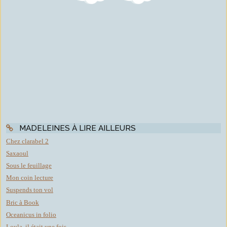
MADELEINES À LIRE AILLEURS
Chez clarabel 2
Saxaoul
Sous le feuillage
Mon coin lecture
Suspends ton vol
Bric à Book
Oceanicus in folio
Loula, il était une fois