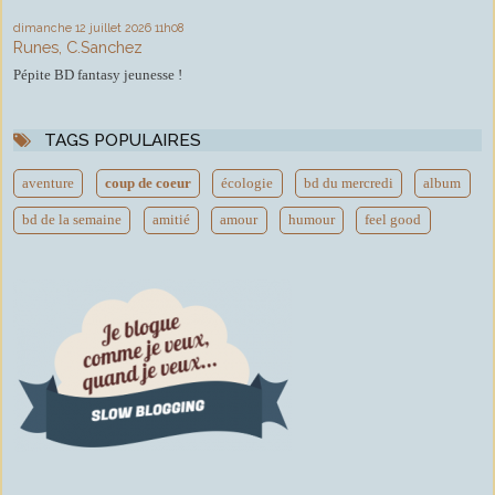
dimanche 12
juillet 2026
11h08
Runes, C.Sanchez
Pépite BD fantasy jeunesse !
TAGS POPULAIRES
aventure
coup de coeur
écologie
bd du mercredi
album
bd de la semaine
amitié
amour
humour
feel good