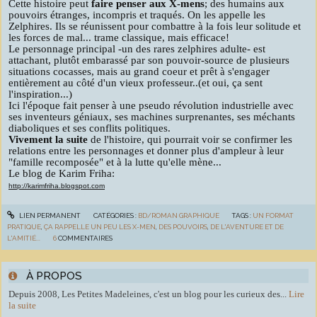
Cette histoire peut
faire penser aux X-mens
; des humains aux
pouvoirs étranges, incompris et traqués. On les appelle les
Zelphires. Ils se réunissent pour combattre à la fois leur solitude et
les forces de mal... trame classique, mais efficace!
Le personnage principal -un des rares zelphires adulte- est
attachant, plutôt embarassé par son pouvoir-source de plusieurs
situations cocasses, mais au grand coeur et prêt à s'engager
entièrement au côté d'un vieux professeur..(et oui, ça sent
l'inspiration...)
Ici l'époque fait penser à une pseudo révolution industrielle avec
ses inventeurs géniaux, ses machines surprenantes, ses méchants
diaboliques et ses conflits politiques.
Vivement la suite
de l'histoire, qui pourrait voir se confirmer les
relations entre les personnages et donner plus d'ampleur à leur
"famille recomposée" et à la lutte qu'elle mène...
Le blog de Karim Friha:
http://karimfriha.blogspot.com
LIEN PERMANENT
CATÉGORIES :
BD/ROMAN GRAPHIQUE
TAGS :
UN FORMAT
PRATIQUE
,
ÇA RAPPELLE UN PEU LES X-MEN
,
DES POUVOIRS
,
DE L'AVENTURE ET DE
L'AMITIÉ...
6
COMMENTAIRES
À PROPOS
Depuis 2008, Les Petites Madeleines, c'est un blog pour les curieux des...
Lire
la suite