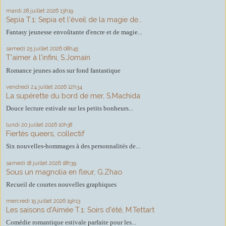
mardi 28
juillet 2026
13h19
Sepia T.1: Sepia et l'éveil de la magie de...
Fantasy jeunesse envoûtante d'encre et de magie...
samedi 25
juillet 2026
08h45
T'aimer à l'infini, S.Jomain
Romance jeunes ados sur fond fantastique
vendredi 24
juillet 2026
12h34
La supérette du bord de mer, S.Machida
Douce lecture estivale sur les petits bonheurs...
lundi 20
juillet 2026
10h38
Fiertés queers, collectif
Six nouvelles-hommages à des personnalités de...
samedi 18
juillet 2026
18h39
Sous un magnolia en fleur, G.Zhao
Recueil de courtes nouvelles graphiques
mercredi 15
juillet 2026
19h13
Les saisons d'Aimée T.1: Soirs d'été, M.Tettart
Comédie romantique estivale parfaite pour les...