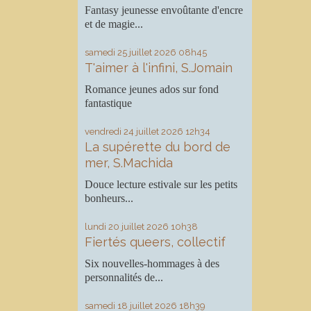
Fantasy jeunesse envoûtante d'encre
et de magie...
samedi 25
juillet 2026
08h45
T'aimer à l'infini, S.Jomain
Romance jeunes ados sur fond
fantastique
vendredi 24
juillet 2026
12h34
La supérette du bord de
mer, S.Machida
Douce lecture estivale sur les petits
bonheurs...
lundi 20
juillet 2026
10h38
Fiertés queers, collectif
Six nouvelles-hommages à des
personnalités de...
samedi 18
juillet 2026
18h39