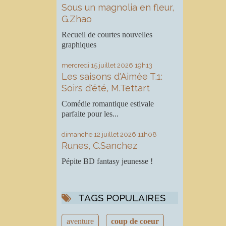
Sous un magnolia en fleur,
G.Zhao
Recueil de courtes nouvelles
graphiques
mercredi 15
juillet 2026
19h13
Les saisons d'Aimée T.1:
Soirs d'été, M.Tettart
Comédie romantique estivale
parfaite pour les...
dimanche 12
juillet 2026
11h08
Runes, C.Sanchez
Pépite BD fantasy jeunesse !
TAGS POPULAIRES
aventure
coup de coeur