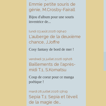
Emmie petite souris de
génie, M.Crosby-Fairall
Bijou d'album pour une souris
inventrice de...
lundi 03
août 2026
09h40
L'auberge de la deuxième
chance, J.Joffre
Cosy fantasy de bord de mer !
vendredi 31
juillet 2026
09h28
Baillements de l'après-
midi T.1, S.Komatsu
Coup de coeur pour ce manga
poétique !
mardi 28
juillet 2026
13h19
Sepia T.1: Sepia et l'éveil
de la magie de...