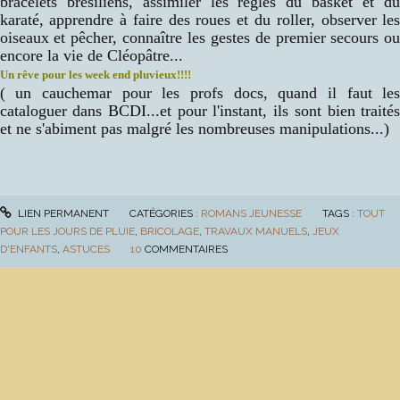
bracelets brésiliens, assimiler les règles du basket et d
karaté, apprendre à faire des roues et du roller, observer le
oiseaux et pêcher, connaître les gestes de premier secours o
encore la vie de Cléopâtre...
Un rêve pour les week end pluvieux!!!!
( un cauchemar pour les profs docs, quand il faut le
cataloguer dans BCDI...et pour l'instant, ils sont bien traité
et ne s'abiment pas malgré les nombreuses manipulations...)
LIEN PERMANENT
CATÉGORIES :
ROMANS JEUNESSE
TAGS :
TOUT
POUR LES JOURS DE PLUIE
,
BRICOLAGE
,
TRAVAUX MANUELS
,
JEUX
D'ENFANTS
,
ASTUCES
10
COMMENTAIRES