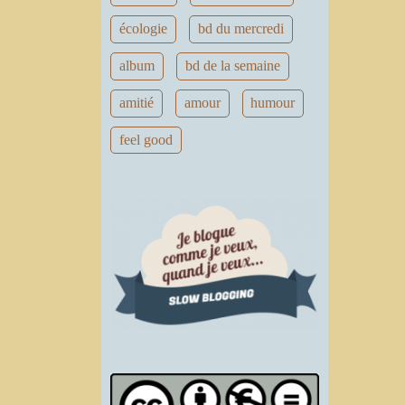
écologie
bd du mercredi
album
bd de la semaine
amitié
amour
humour
feel good