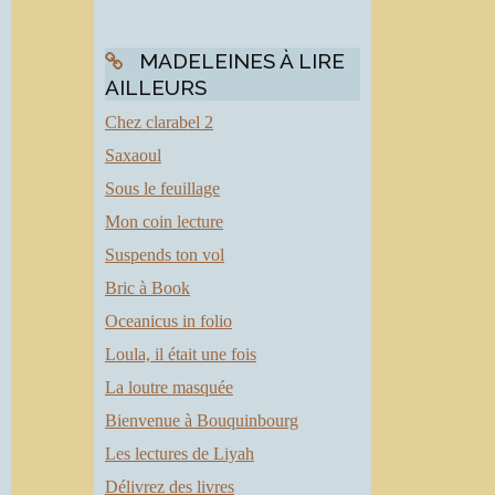
MADELEINES À LIRE
AILLEURS
Chez clarabel 2
Saxaoul
Sous le feuillage
Mon coin lecture
Suspends ton vol
Bric à Book
e
à
Oceanicus in folio
Loula, il était une fois
s
t
La loutre masquée
s
Bienvenue à Bouquinbourg
à
Les lectures de Liyah
s
Délivrez des livres