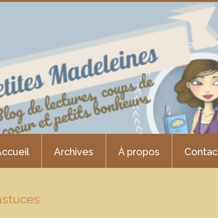
ccueil
Archives
À propos
Contac
astuces