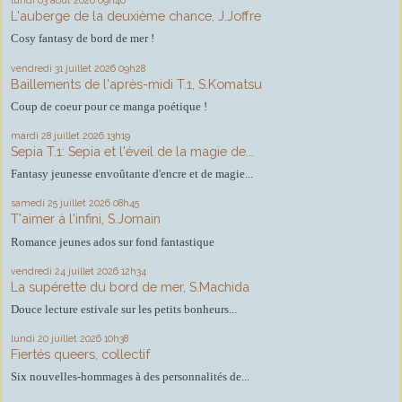
lundi 03
août 2026
09h40
L'auberge de la deuxième chance, J.Joffre
Cosy fantasy de bord de mer !
vendredi 31
juillet 2026
09h28
Baillements de l'après-midi T.1, S.Komatsu
Coup de coeur pour ce manga poétique !
mardi 28
juillet 2026
13h19
Sepia T.1: Sepia et l'éveil de la magie de...
Fantasy jeunesse envoûtante d'encre et de magie...
samedi 25
juillet 2026
08h45
T'aimer à l'infini, S.Jomain
Romance jeunes ados sur fond fantastique
vendredi 24
juillet 2026
12h34
La supérette du bord de mer, S.Machida
Douce lecture estivale sur les petits bonheurs...
lundi 20
juillet 2026
10h38
Fiertés queers, collectif
Six nouvelles-hommages à des personnalités de...