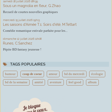
samedi 18
juillet 2026
18h39
Sous un magnolia en fleur, G.Zhao
Recueil de courtes nouvelles graphiques
mercredi 15
juillet 2026
19h13
Les saisons d'Aimée T.1: Soirs d'été, M.Tettart
Comédie romantique estivale parfaite pour les...
dimanche 12
juillet 2026
11h08
Runes, C.Sanchez
Pépite BD fantasy jeunesse !
TAGS POPULAIRES
humour
coup de coeur
amour
bd du mercredi
écologie
bd de la semaine
amitié
aventure
feel good
album