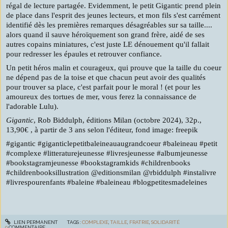
régal de lecture partagée. Evidemment, le petit Gigantic prend plein
de place dans l'esprit des jeunes lecteurs, et mon fils s'est carrément
identifié dès les premières remarques désagréables sur sa taille....
alors quand il sauve héroïquement son grand frère, aidé de ses
autres copains miniatures, c'est juste LE dénouement qu'il fallait
pour redresser les épaules et retrouver confiance.
Un petit héros malin et courageux, qui prouve que la taille du coeur
ne dépend pas de la toise et que chacun peut avoir des qualités
pour trouver sa place, c'est parfait pour le moral ! (et pour les
amoureux des tortues de mer, vous ferez la connaissance de
l'adorable Lulu).
Gigantic
, Rob Biddulph, éditions Milan (octobre 2024), 32p.,
13,90€ , à partir de 3 ans selon l'éditeur, fond image: freepik
#gigantic #giganticlepetitbaleineauaugrandcoeur #baleineau #petit
#complexe #litteraturejeunesse #livresjeunesse #albumjeunesse
#bookstagramjeunesse #bookstagramkids #childrenbooks
#childrenbooksillustration @editionsmilan @rbiddulph #instalivre
#livrespourenfants #baleine #baleineau #blogpetitesmadeleines
LIEN PERMANENT
TAGS :
COMPLEXE
,
TAILLE
,
FRATRIE
,
SOLIDARITÉ
0
COMMENTAIRE