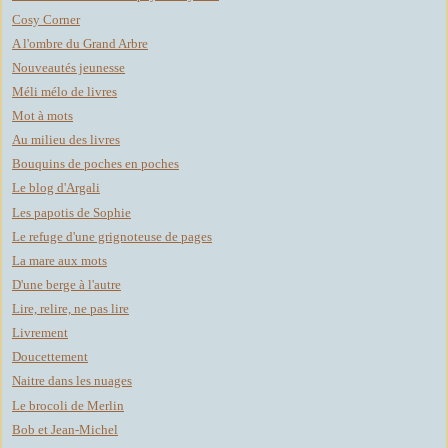
Cosy Corner
A l'ombre du Grand Arbre
Nouveautés jeunesse
Méli mélo de livres
Mot à mots
Au milieu des livres
Bouquins de poches en poches
Le blog d'Argali
Les papotis de Sophie
Le refuge d'une grignoteuse de pages
La mare aux mots
D'une berge à l'autre
Lire, relire, ne pas lire
Livrement
Doucettement
Naitre dans les nuages
Le brocoli de Merlin
Bob et Jean-Michel