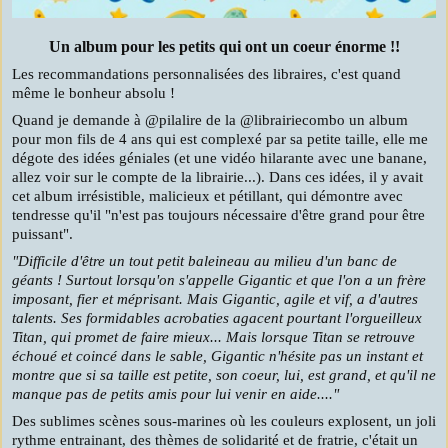
Un album pour les petits qui ont un coeur énorme !!
Les recommandations personnalisées des libraires, c'est quand
même le bonheur absolu !
Quand je demande à @pilalire de la @librairiecombo un album
pour mon fils de 4 ans qui est complexé par sa petite taille, elle me
dégote des idées géniales (et une vidéo hilarante avec une banane,
allez voir sur le compte de la librairie...). Dans ces idées, il y avait
cet album irrésistible, malicieux et pétillant, qui démontre avec
tendresse qu'il "n'est pas toujours nécessaire d'être grand pour être
puissant".
"Difficile d'être un tout petit baleineau au milieu d'un banc de
géants ! Surtout lorsqu'on s'appelle Gigantic et que l'on a un frère
imposant, fier et méprisant. Mais Gigantic, agile et vif, a d'autres
talents. Ses formidables acrobaties agacent pourtant l'orgueilleux
Titan, qui promet de faire mieux... Mais lorsque Titan se retrouve
échoué et coincé dans le sable, Gigantic n'hésite pas un instant et
montre que si sa taille est petite, son coeur, lui, est grand, et qu'il ne
manque pas de petits amis pour lui venir en aide...."
Des sublimes scènes sous-marines où les couleurs explosent, un joli
rythme entrainant, des thèmes de solidarité et de fratrie, c'était un