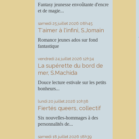
Fantasy jeunesse envoûtante d'encre
et de magie...
samedi 25
juillet 2026
08h45
T'aimer à l'infini, S.Jomain
Romance jeunes ados sur fond
fantastique
vendredi 24
juillet 2026
12h34
La supérette du bord de
mer, S.Machida
Douce lecture estivale sur les petits
bonheurs...
lundi 20
juillet 2026
10h38
Fiertés queers, collectif
Six nouvelles-hommages à des
personnalités de...
samedi 18
juillet 2026
18h39