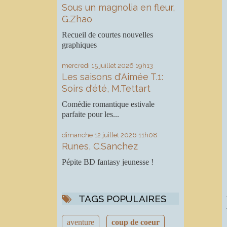
Sous un magnolia en fleur,
G.Zhao
Recueil de courtes nouvelles
graphiques
mercredi 15
juillet 2026
19h13
Les saisons d'Aimée T.1:
Soirs d'été, M.Tettart
Comédie romantique estivale
parfaite pour les...
dimanche 12
juillet 2026
11h08
Runes, C.Sanchez
Pépite BD fantasy jeunesse !
TAGS POPULAIRES
aventure
coup de coeur