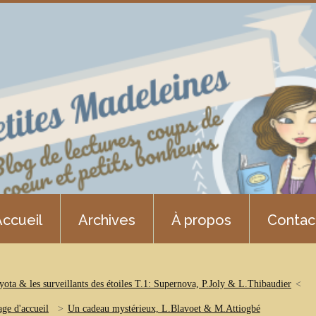
ccueil
Archives
À propos
Contac
yota & les surveillants des étoiles T.1: Supernova, P.Joly & L.Thibaudier
age d'accueil
Un cadeau mystérieux, L.Blavoet & M.Attiogbé