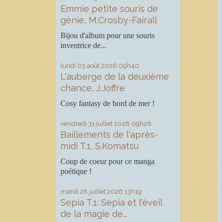
Emmie petite souris de
génie, M.Crosby-Fairall
Bijou d'album pour une souris
inventrice de...
lundi 03
août 2026
09h40
L'auberge de la deuxième
chance, J.Joffre
Cosy fantasy de bord de mer !
vendredi 31
juillet 2026
09h28
Baillements de l'après-
midi T.1, S.Komatsu
Coup de coeur pour ce manga
poétique !
mardi 28
juillet 2026
13h19
Sepia T.1: Sepia et l'éveil
de la magie de...