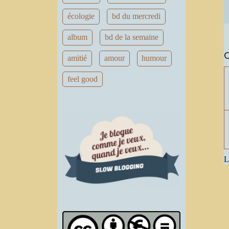
écologie
bd du mercredi
album
bd de la semaine
amitié
amour
humour
feel good
L