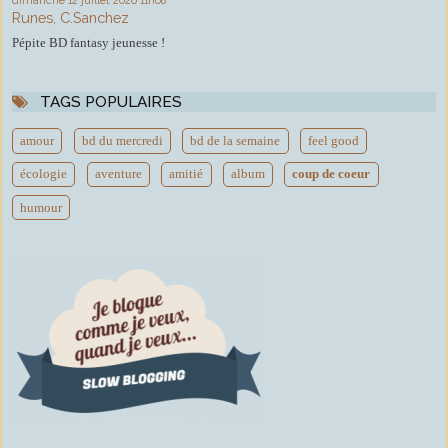
dimanche 12
juillet 2026
11h08
Runes, C.Sanchez
Pépite BD fantasy jeunesse !
TAGS POPULAIRES
amour
bd du mercredi
bd de la semaine
feel good
écologie
aventure
amitié
album
coup de coeur
humour