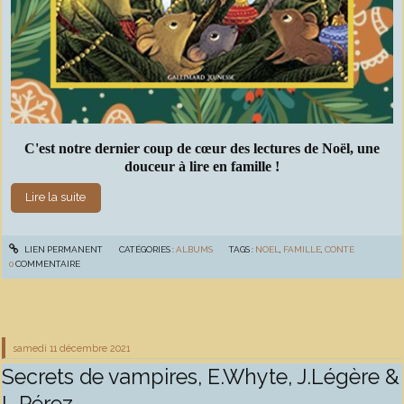
C'est notre dernier coup de cœur des lectures de Noël, une
douceur à lire en famille !
Lire la suite
LIEN PERMANENT
CATÉGORIES :
ALBUMS
TAGS :
NOEL
,
FAMILLE
,
CONTE
0
COMMENTAIRE
samedi 11
décembre 2021
Secrets de vampires, E.Whyte, J.Légère &
L.Pérez