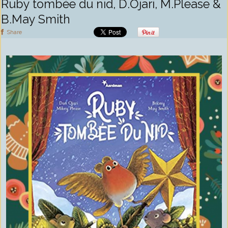
Ruby tombée du nid, D.Ojari, M.Please &
B.May Smith
Share