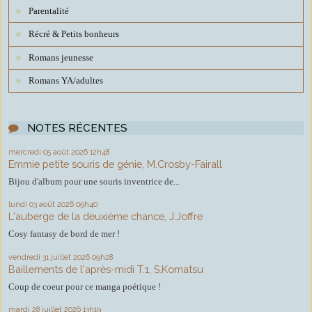
Parentalité
Récré & Petits bonheurs
Romans jeunesse
Romans YA/adultes
NOTES RÉCENTES
mercredi 05
août 2026
12h48
Emmie petite souris de génie, M.Crosby-Fairall
Bijou d'album pour une souris inventrice de...
lundi 03
août 2026
09h40
L'auberge de la deuxième chance, J.Joffre
Cosy fantasy de bord de mer !
vendredi 31
juillet 2026
09h28
Baillements de l'après-midi T.1, S.Komatsu
Coup de coeur pour ce manga poétique !
mardi 28
juillet 2026
13h19