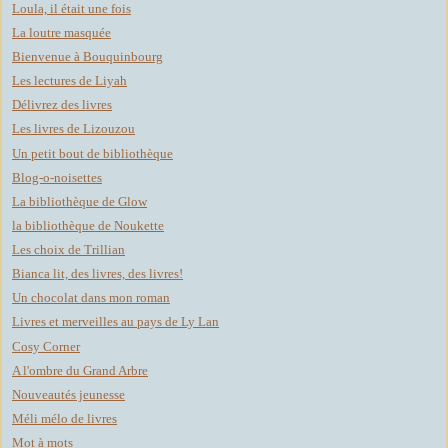
Loula, il était une fois
La loutre masquée
Bienvenue à Bouquinbourg
Les lectures de Liyah
Délivrez des livres
Les livres de Lizouzou
Un petit bout de bibliothèque
Blog-o-noisettes
La bibliothèque de Glow
la bibliothèque de Noukette
Les choix de Trillian
Bianca lit, des livres, des livres!
Un chocolat dans mon roman
Livres et merveilles au pays de Ly Lan
Cosy Corner
A l'ombre du Grand Arbre
Nouveautés jeunesse
Méli mélo de livres
Mot à mots