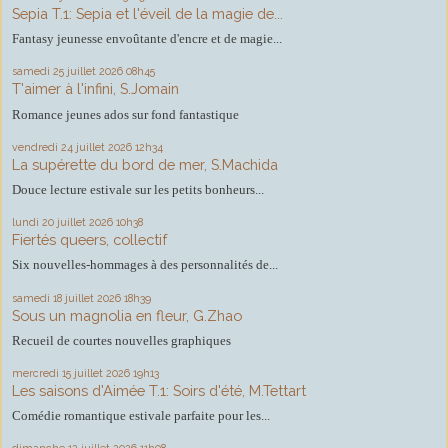
Sepia T.1: Sepia et l'éveil de la magie de...
Fantasy jeunesse envoûtante d'encre et de magie...
samedi 25
juillet 2026
08h45
T'aimer à l'infini, S.Jomain
Romance jeunes ados sur fond fantastique
vendredi 24
juillet 2026
12h34
La supérette du bord de mer, S.Machida
Douce lecture estivale sur les petits bonheurs...
lundi 20
juillet 2026
10h38
Fiertés queers, collectif
Six nouvelles-hommages à des personnalités de...
samedi 18
juillet 2026
18h39
Sous un magnolia en fleur, G.Zhao
Recueil de courtes nouvelles graphiques
mercredi 15
juillet 2026
19h13
Les saisons d'Aimée T.1: Soirs d'été, M.Tettart
Comédie romantique estivale parfaite pour les...