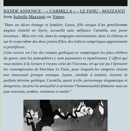
BANDE ANNONCE – « CARMILLA » – LE FANU - MAZZANTI
from
Isabella Mazzanti
on
Vimeo
.
"Dans un décor étrange et familier, Laura, fille unique d’un gentilhomme
anglais installé en Styrie, accueille sans méfiance Carmilla, une jeune
inconnue... Mais très vite, dans la campagne environnante, dans le château et
sur le corps même des deux jeunes filles, des indices vampiriques apparaissent
et prolifèrent...
Cette oeuvre est l’un des romans gothiques et vampiriques les plus célèbres
du genre, tant les atmosphères y sont puissantes et mystérieuses. L’effroi qui
vous saisira à la lecture n’est pas celui de l’inconnu, tel qu’ont pu l’éprouver
les contemporains de Sheridan Le Fanu, pour lesquels les vampires étaient
une nouveauté presque exotique. Laura, candide à souhait, incarne la
parfaite héroïne gothique. Carmilla, quant à elle, personnage énigmatique et
dangereux, incarne la sensualité et présente l’homosexualité féminine sous un
jour nouveau, sombre, venimeux et exalté."