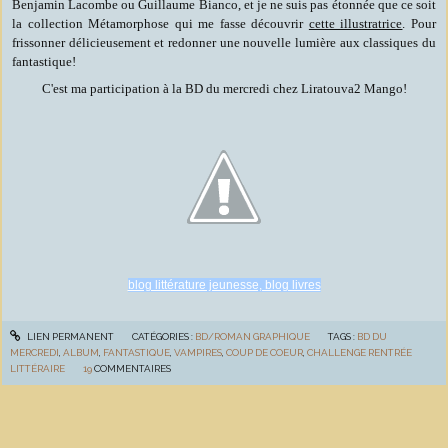
Benjamin Lacombe ou Guillaume Bianco, et je ne suis pas étonnée que ce soit
la collection Métamorphose qui me fasse découvrir
cette illustratrice
. Pour
frissonner délicieusement et redonner une nouvelle lumière aux classiques du
fantastique!
C'est ma participation à la BD du mercredi chez Liratouva2 Mango!
blog littérature jeunesse, blog livres
LIEN PERMANENT
CATÉGORIES :
BD/ROMAN GRAPHIQUE
TAGS :
BD DU
MERCREDI
,
ALBUM
,
FANTASTIQUE
,
VAMPIRES
,
COUP DE COEUR
,
CHALLENGE RENTRÉE
LITTÉRAIRE
19
COMMENTAIRES