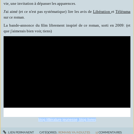
vie, une invitation à dépasser les apparences.
J'ai aimé (et ce n'est pas systématique) lire les avis de
Libération
et
Télérama
sur ce roman.
La bande-annonce du film librement inspiré de ce roman, sorti en 2009: (et
que j'aimerais bien voir, tiens)
blog littérature jeunesse, blog livres
LIEN PERMANENT
CATÉGORIES :
ROMANS YA/ADULTES
12
COMMENTAIRES