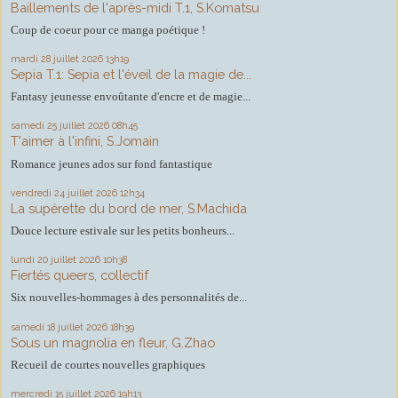
Baillements de l'après-midi T.1, S.Komatsu
Coup de coeur pour ce manga poétique !
mardi 28
juillet 2026
13h19
Sepia T.1: Sepia et l'éveil de la magie de...
Fantasy jeunesse envoûtante d'encre et de magie...
samedi 25
juillet 2026
08h45
T'aimer à l'infini, S.Jomain
Romance jeunes ados sur fond fantastique
vendredi 24
juillet 2026
12h34
La supérette du bord de mer, S.Machida
Douce lecture estivale sur les petits bonheurs...
lundi 20
juillet 2026
10h38
Fiertés queers, collectif
Six nouvelles-hommages à des personnalités de...
samedi 18
juillet 2026
18h39
Sous un magnolia en fleur, G.Zhao
Recueil de courtes nouvelles graphiques
mercredi 15
juillet 2026
19h13