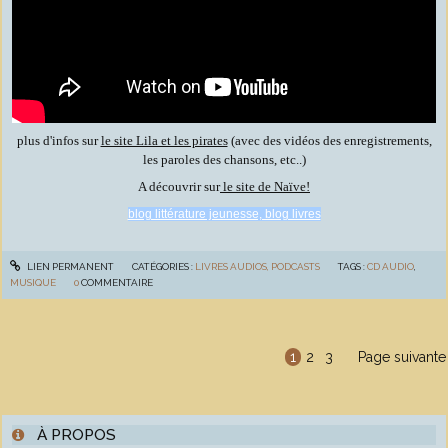
plus d'infos sur
le site Lila et les pirates
(avec des vidéos des enregistrements,
les paroles des chansons, etc..)
A découvrir sur
le site de Naïve!
blog littérature jeunesse, blog livres
LIEN PERMANENT
CATÉGORIES :
LIVRES AUDIOS, PODCASTS
TAGS :
CD AUDIO
,
MUSIQUE
0
COMMENTAIRE
1
2
3
Page suivante
À PROPOS