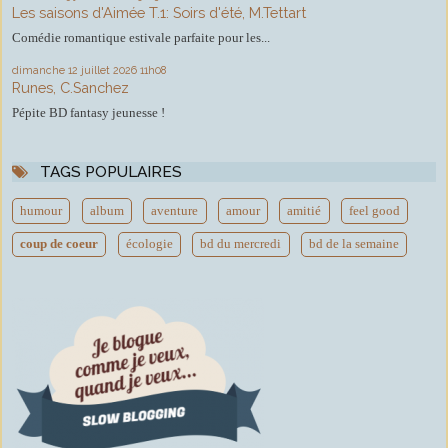
Les saisons d'Aimée T.1: Soirs d'été, M.Tettart
Comédie romantique estivale parfaite pour les...
dimanche 12
juillet 2026
11h08
Runes, C.Sanchez
Pépite BD fantasy jeunesse !
TAGS POPULAIRES
humour
album
aventure
amour
amitié
feel good
coup de coeur
écologie
bd du mercredi
bd de la semaine