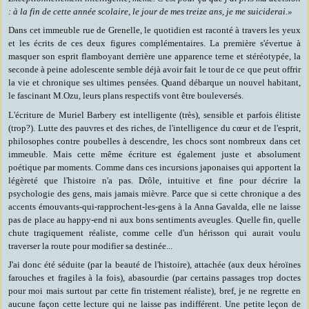
: à la fin de cette année scolaire, le jour de mes treize ans, je me suiciderai.»
Dans cet immeuble rue de Grenelle, le quotidien est raconté à travers les yeux
et les écrits de ces deux figures complémentaires. La première s'évertue à
masquer son esprit flamboyant derrière une apparence terne et stéréotypée, la
seconde à peine adolescente semble déjà avoir fait le tour de ce que peut offrir
la vie et chronique ses ultimes pensées. Quand débarque un nouvel habitant,
le fascinant M.Ozu, leurs plans respectifs vont être bouleversés.
L'écriture de Muriel Barbery est intelligente (très), sensible et parfois élitiste
(trop?). Lutte
des pauvres et des riches, de l'intelligence du cœur et de l'esprit,
philosophes contre poubelles à descendre, les chocs sont nombreux dans cet
immeuble.
Mais cette même écriture est également juste et absolument
poétique par moments. Comme dans ces incursions japonaises qui apportent la
légèreté que l'histoire n'a pas. Drôle, intuitive et fine pour décrire la
psychologie des gens, mais jamais mièvre. Parce que si cette chronique a des
accents émouvants-qui-rapprochent-les-gens à la Anna Gavalda, elle ne laisse
pas de place au happy-end ni aux bons sentiments aveugles. Quelle fin, quelle
chute tragiquement réaliste, comme celle d'un hérisson qui aurait voulu
traverser la route pour modifier sa destinée...
J'ai donc été séduite (par la beauté de l'histoire), attachée (aux deux héroïnes
farouches et fragiles à la fois), abasourdie (par certains passages trop doctes
pour moi mais surtout par cette fin tristement réaliste), bref, je ne regrette en
aucune façon cette lecture qui ne laisse pas indifférent. Une petite leçon de