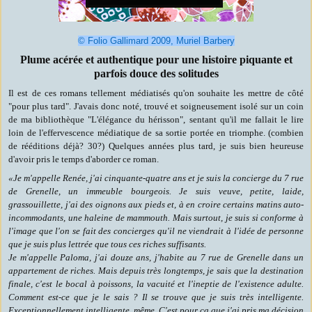
©
Folio Gallimard 2009, Muriel Barbery
Plume acérée et authentique pour une histoire piquante et
parfois douce des solitudes
Il est de ces romans tellement médiatisés qu'on souhaite les mettre de côté
"pour plus tard". J'avais donc noté, trouvé et soigneusement isolé sur un coin
de ma bibliothèque "L'élégance du hérisson", sentant qu'il me fallait le lire
loin de l'effervescence médiatique de sa sortie portée en triomphe. (combien
de rééditions déjà? 30?) Quelques années plus tard, je suis bien heureuse
d'avoir pris le temps d'aborder ce roman.
«Je m'appelle Renée, j'ai cinquante-quatre ans et je suis la concierge du 7 rue
de Grenelle, un immeuble bourgeois. Je suis veuve, petite, laide,
grassouillette, j'ai des oignons aux pieds et, à en croire certains matins auto-
incommodants, une haleine de mammouth. Mais surtout, je suis si conforme à
l'image que l'on se fait des concierges qu'il ne viendrait à l'idée de personne
que je suis plus lettrée que tous ces riches suffisants.
Je m'appelle Paloma, j'ai douze ans, j'habite au 7 rue de Grenelle dans un
appartement de riches. Mais depuis très longtemps, je sais que la destination
finale, c'est le bocal à poissons, la vacuité et l'ineptie de l'existence adulte.
Comment est-ce que je le sais ? Il se trouve que je suis très intelligente.
Exceptionnellement intelligente, même. C'est pour ça que j'ai pris ma décision