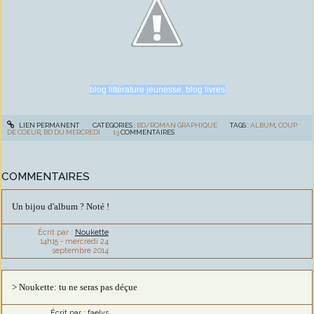
blog littérature jeunesse, blog livres
LIEN PERMANENT
CATÉGORIES :
BD/ROMAN GRAPHIQUE
TAGS :
ALBUM
,
COUP
DE COEUR
,
BD DU MERCREDI
13
COMMENTAIRES
COMMENTAIRES
Un bijou d'album ? Noté !
Écrit par :
Noukette
14h15
-
mercredi 24
septembre 2014
> Noukette: tu ne seras pas déçue
Écrit par :
faelys