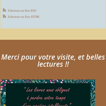
S'abonner au flux RSS
S'abonner au flux ATOM
Merci pour votre visite, et belles
lectures !!