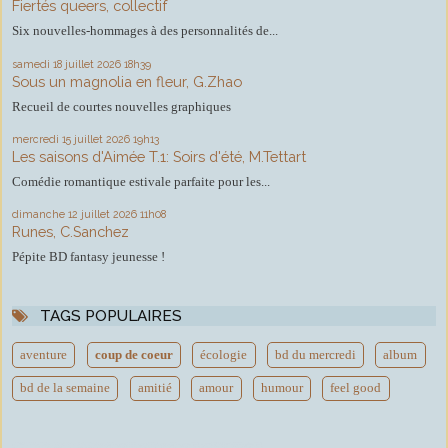
Fiertés queers, collectif
Six nouvelles-hommages à des personnalités de...
samedi 18
juillet 2026
18h39
Sous un magnolia en fleur, G.Zhao
Recueil de courtes nouvelles graphiques
mercredi 15
juillet 2026
19h13
Les saisons d'Aimée T.1: Soirs d'été, M.Tettart
Comédie romantique estivale parfaite pour les...
dimanche 12
juillet 2026
11h08
Runes, C.Sanchez
Pépite BD fantasy jeunesse !
TAGS POPULAIRES
aventure
coup de coeur
écologie
bd du mercredi
album
bd de la semaine
amitié
amour
humour
feel good