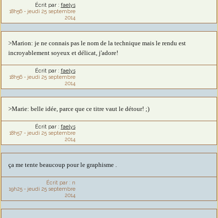
Écrit par :
faelys
18h56
-
jeudi 25
septembre
2014
>Marion: je ne connais pas le nom de la technique mais le rendu est
incroyablement soyeux et délicat, j'adore!
Écrit par :
faelys
18h56
-
jeudi 25
septembre
2014
>Marie: belle idée, parce que ce titre vaut le détour! ;)
Écrit par :
faelys
18h57
-
jeudi 25
septembre
2014
ça me tente beaucoup pour le graphisme .
Écrit par :
n
19h25
-
jeudi 25
septembre
2014