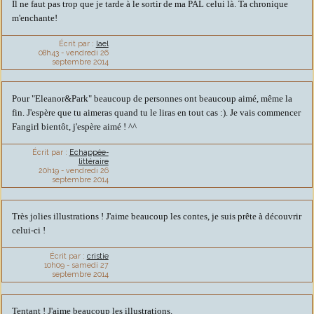
Il ne faut pas trop que je tarde à le sortir de ma PAL celui là. Ta chronique
m'enchante!
Écrit par :
lael
08h43
-
vendredi 26
septembre 2014
Pour "Eleanor&Park" beaucoup de personnes ont beaucoup aimé, même la
fin. J'espère que tu aimeras quand tu le liras en tout cas :). Je vais commencer
Fangirl bientôt, j'espère aimé ! ^^
Écrit par :
Echappée-
littéraire
20h19
-
vendredi 26
septembre 2014
Très jolies illustrations ! J'aime beaucoup les contes, je suis prête à découvrir
celui-ci !
Écrit par :
cristie
10h09
-
samedi 27
septembre 2014
Tentant ! J'aime beaucoup les illustrations.