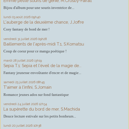
Emmie petite souris de génie, M.Crosby-Fairall
Bijou d'album pour une souris inventrice de...
lundi 03
août 2026
09h40
L'auberge de la deuxième chance, J.Joffre
Cosy fantasy de bord de mer !
vendredi 31
juillet 2026
09h28
Baillements de l'après-midi T.1, S.Komatsu
Coup de coeur pour ce manga poétique !
mardi 28
juillet 2026
13h19
Sepia T.1: Sepia et l'éveil de la magie de...
Fantasy jeunesse envoûtante d'encre et de magie...
samedi 25
juillet 2026
08h45
T'aimer à l'infini, S.Jomain
Romance jeunes ados sur fond fantastique
vendredi 24
juillet 2026
12h34
La supérette du bord de mer, S.Machida
Douce lecture estivale sur les petits bonheurs...
lundi 20
juillet 2026
10h38