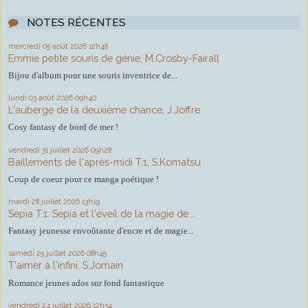
NOTES RÉCENTES
mercredi 05
août 2026
12h48
Emmie petite souris de génie, M.Crosby-Fairall
Bijou d'album pour une souris inventrice de...
lundi 03
août 2026
09h40
L'auberge de la deuxième chance, J.Joffre
Cosy fantasy de bord de mer !
vendredi 31
juillet 2026
09h28
Baillements de l'après-midi T.1, S.Komatsu
Coup de coeur pour ce manga poétique !
mardi 28
juillet 2026
13h19
Sepia T.1: Sepia et l'éveil de la magie de...
Fantasy jeunesse envoûtante d'encre et de magie...
samedi 25
juillet 2026
08h45
T'aimer à l'infini, S.Jomain
Romance jeunes ados sur fond fantastique
vendredi 24
juillet 2026
12h34