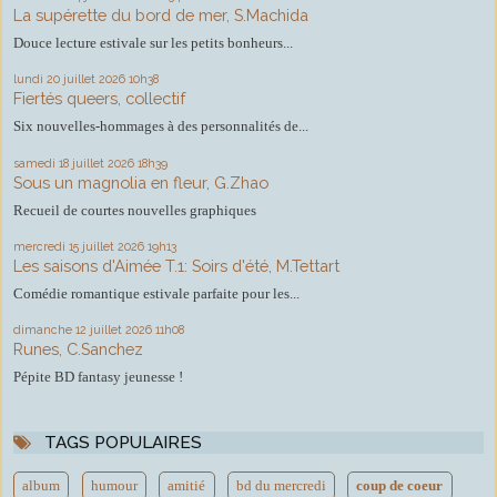
La supérette du bord de mer, S.Machida
Douce lecture estivale sur les petits bonheurs...
lundi 20
juillet 2026
10h38
Fiertés queers, collectif
Six nouvelles-hommages à des personnalités de...
samedi 18
juillet 2026
18h39
Sous un magnolia en fleur, G.Zhao
Recueil de courtes nouvelles graphiques
mercredi 15
juillet 2026
19h13
Les saisons d'Aimée T.1: Soirs d'été, M.Tettart
Comédie romantique estivale parfaite pour les...
dimanche 12
juillet 2026
11h08
Runes, C.Sanchez
Pépite BD fantasy jeunesse !
TAGS POPULAIRES
album
humour
amitié
bd du mercredi
coup de coeur