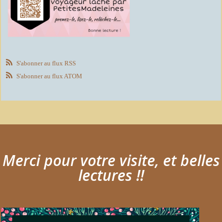
S'abonner au flux RSS
S'abonner au flux ATOM
Merci pour votre visite, et belles
lectures !!