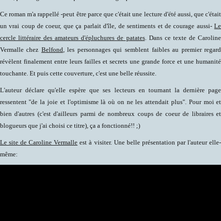
Ce roman m'a rappellé -peut être parce que c'était une lecture d'été aussi, que c'étai
un vrai coup de coeur, que ça parlait d'île, de sentiments et de courage aussi-
L
cercle littéraire des amateurs d'épluchures de patates
. Dans ce texte de Carolin
Vermalle chez
Belfond
, les personnages qui semblent faibles au premier regar
révèlent finalement entre leurs failles et secrets une grande force et une humanit
touchante. Et puis cette couverture, c'est une belle réussite.
L'auteur déclare qu'elle espère que ses lecteurs en tournant la dernière pag
ressentent "de la joie et l'optimisme là où on ne les attendait plus". Pour moi e
bien d'autres (c'est d'ailleurs parmi de nombreux coups de coeur de libraires e
blogueurs que j'ai choisi ce titre), ça a fonctionné!! ;)
Le site de Caroline Vermalle
est à visiter. Une belle présentation par l'auteur elle
même: