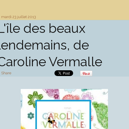
mardi 23
juillet 2013
L'île des beaux
lendemains, de
Caroline Vermalle
Share