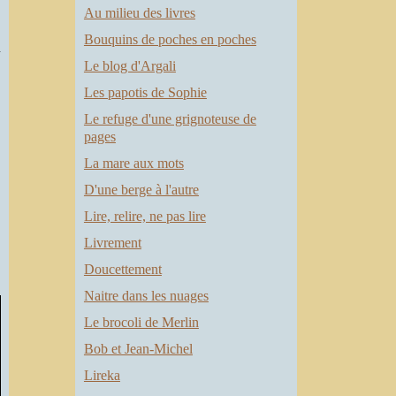
Au milieu des livres
t
Bouquins de poches en poches
e
Le blog d'Argali
e
d
Les papotis de Sophie
é
Le refuge d'une grignoteuse de
pages
e
La mare aux mots
t
D'une berge à l'autre
t
Lire, relire, ne pas lire
Livrement
-
Doucettement
Naitre dans les nuages
Le brocoli de Merlin
Bob et Jean-Michel
Lireka