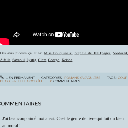
Des avis picorés çà et là:
Miss Bouquinaix
,
Stephie de 1001pages
,
Sophielit
Aifelle
,
Saxaoul
,
Lystig
,
Clara
,
George
,
Keisha
, ...
LIEN PERMANENT
CATÉGORIES :
ROMANS YA/ADULTES
TAGS :
COUP
DE COEUR
,
FEEL GOOD
,
ÎLE
11
COMMENTAIRES
COMMENTAIRES
J'ai beaucoup aimé moi aussi. C'est le genre de livre qui fait du bien
au moral !