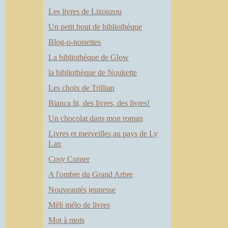
t
Les livres de Lizouzou
.
s
Un petit bout de bibliothèque
n
Blog-o-noisettes
e
La bibliothèque de Glow
e
la bibliothèque de Noukette
s
Les choix de Trillian
Bianca lit, des livres, des livres!
e
Un chocolat dans mon roman
l
Livres et merveilles au pays de Ly
Lan
,
Cosy Corner
i
A l'ombre du Grand Arbre
,
s
Nouveautés jeunesse
e
Méli mélo de livres
t
Mot à mots