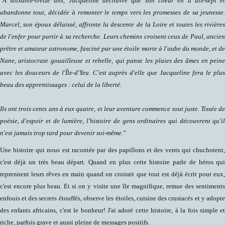
"À soixante-treize ans, Jacqueline découvre que son coeur en a dix-sept e
abandonne tout, décidée à remonter le temps vers les promesses de sa jeunesse
Marcel, son époux délaissé, affronte la descente de la Loire et toutes les rivière
de l'enfer pour partir à sa recherche. Leurs chemins croisent ceux de Paul, ancie
prêtre et amateur astronome, fasciné par une étoile morte à l'aube du monde, et d
Nane, aristocrate gouailleuse et rebelle, qui panse les plaies des âmes en pein
avec les douceurs de l'Île-d'Yeu. C'est auprès d'elle que Jacqueline fera le plu
beau des apprentissages : celui de la liberté.
Ils ont trois cents ans à eux quatre, et leur aventure commence tout juste. Tissée d
poésie, d'espoir et de lumière, l'histoire de gens ordinaires qui découvrent qu'i
n'est jamais trop tard pour devenir soi-même."
Une histoire qui nous est racontée par des papillons et des vents qui chuchotent
c'est déjà un très beau départ. Quand en plus cette histoire parle de héros qu
reprennent leurs rêves en main quand on croirait que tout est déjà écrit pour eux
c'est encore plus beau. Et si on y visite une île magnifique, remue des sentiment
enfouis et des secrets étouffés, observe les étoiles, cuisine des crustacés et y adopt
des enfants africains, c'est le bonheur! J'ai adoré cette histoire, à la fois simple e
riche, parfois grave et aussi pleine de messages positifs.