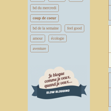
bd du mercredi
coup de coeur
bd de la semaine
feel good
amour
écologie
aventure