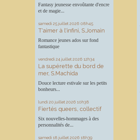
Fantasy jeunesse envoûtante d'encre
et de magie...
samedi 25
juillet 2026
08h45
T'aimer à l'infini, S.Jomain
Romance jeunes ados sur fond
fantastique
vendredi 24
juillet 2026
12h34
La supérette du bord de
mer, S.Machida
Douce lecture estivale sur les petits
bonheurs...
lundi 20
juillet 2026
10h38
Fiertés queers, collectif
Six nouvelles-hommages à des
personnalités de...
samedi 18
juillet 2026
18h39