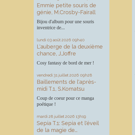
Emmie petite souris de
génie, M.Crosby-Fairall
Bijou d'album pour une souris
inventrice de...
lundi 03
août 2026
09h40
L'auberge de la deuxième
chance, J.Joffre
Cosy fantasy de bord de mer !
vendredi 31
juillet 2026
09h28
Baillements de l'après-
midi T.1, S.Komatsu
Coup de coeur pour ce manga
poétique !
mardi 28
juillet 2026
13h19
Sepia T.1: Sepia et l'éveil
de la magie de...