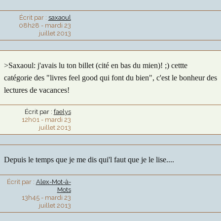
Écrit par :
saxaoul
08h28
-
mardi 23
juillet 2013
>Saxaoul: j'avais lu ton billet (cité en bas du mien)! ;) cettte
catégorie des "livres feel good qui font du bien", c'est le bonheur des
lectures de vacances!
Écrit par :
faelys
12h01
-
mardi 23
juillet 2013
Depuis le temps que je me dis qui'l faut que je le lise....
Écrit par :
Alex-Mot-à-
Mots
13h45
-
mardi 23
juillet 2013