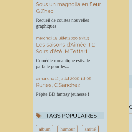
Sous un magnolia en fleur,
G.Zhao
Recueil de courtes nouvelles
graphiques
mercredi 15
juillet 2026
19h13
Les saisons d'Aimée T.1:
Soirs d'été, M.Tettart
Comédie romantique estivale
parfaite pour les...
dimanche 12
juillet 2026
11h08
Runes, C.Sanchez
Pépite BD fantasy jeunesse !
TAGS POPULAIRES
album
humour
amitié