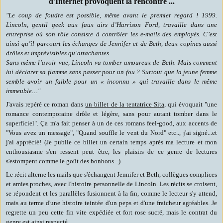
d'Internet provoquent la rencontre ...
"Le coup de foudre est possible, même avant le premier regard ! 1999.
Lincoln, gentil geek aux faux airs d’Harrison Ford, travaille dans une
entreprise où son rôle consiste à contrôler les e-mails des employés. C’est
ainsi qu’il parcourt les échanges de Jennifer et de Beth, deux copines aussi
drôles et imprévisibles qu’attachantes.
Sans même l’avoir vue, Lincoln va tomber amoureux de Beth. Mais comment
lui déclarer sa flamme sans passer pour un fou ? Surtout que la jeune femme
semble avoir un faible pour un « inconnu » qui travaille dans le même
immeuble…"
J'avais repéré ce roman dans
un billet de la tentatrice Sita
, qui évoquait "une
romance contemporaine drôle et légère, sans pour autant tomber dans le
superficiel". Ça m'a fait penser à un de ces romans feel-good, aux accents de
"Vous avez un message", "Quand souffle le vent du Nord" etc.., j'ai signé...et
j'ai apprécié! (Je publie ce billet un certain temps après ma lecture et mon
enthousiasme s'en ressent peut être, les plaisirs de ce genre de lectures
s'estompent comme le goût des bonbons...)
Le récit alterne les mails que s'échangent Jennifer et Beth, collègues complices
et amies proches, avec l'histoire personnelle de Lincoln. Les récits se croisent,
se répondent et les parallèles fusionnent à la fin, comme le lecteur s'y attend,
mais au terme d'une histoire teintée d'un peps et d'une fraicheur agréables. Je
regrette un peu cette fin vite expédiée et fort rose sucré, mais le contrat du
genre est ainsi respecté.