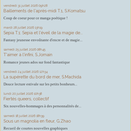
vendredi 31
juillet 2026
09h28
Baillements de l'après-midi T.1, S.Komatsu
Coup de coeur pour ce manga poétique !
mardi 28
juillet 2026
13h19
Sepia T.1: Sepia et l'éveil de la magie de...
Fantasy jeunesse envoûtante d'encre et de magie...
samedi 25
juillet 2026
08h45
T'aimer à l'infini, S.Jomain
Romance jeunes ados sur fond fantastique
vendredi 24
juillet 2026
12h34
La supérette du bord de mer, S.Machida
Douce lecture estivale sur les petits bonheurs...
lundi 20
juillet 2026
10h38
Fiertés queers, collectif
Six nouvelles-hommages à des personnalités de...
samedi 18
juillet 2026
18h39
Sous un magnolia en fleur, G.Zhao
Recueil de courtes nouvelles graphiques