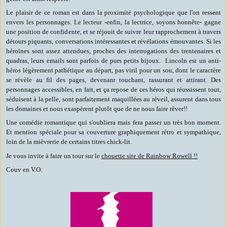
Le plaisir de ce roman est dans la proximité psychologique que l'on ressent
envers les personnages. Le lecteur -enfin, la lectrice, soyons honnête- gagne
une position de confidente, et se réjouit de suivre leur rapprochement à travers
détours piquants, conversations intéressantes et révélations émouvantes. Si les
héroïnes sont assez attendues, proches des interrogations des trentenaires et
quadras, leurs emails sont parfois de purs petits bijoux. Lincoln est un anti-
héros légèrement pathétique au départ, pas viril pour un sou, dont le caractère
se révèle au fil des pages, devenant touchant, rassurant et attirant. Des
personnages accessibles, en fait, et ça repose de ces héros qui réussissent tout,
séduisent à la pelle, sont parfaitement maquillées au réveil, assurent dans tous
les domaines et nous exaspèrent plutôt que de ne nous faire rêver!!
Une comédie romantique qui s'oubliera mais fera passer un très bon moment.
Et mention spéciale pour sa couverture graphiquement rétro et sympathique,
loin de la mièvrerie de certains titres chick-lit.
Je vous invite à faire un tour sur le
chouette site de Rainbow Rowell !!
Couv en V.O: