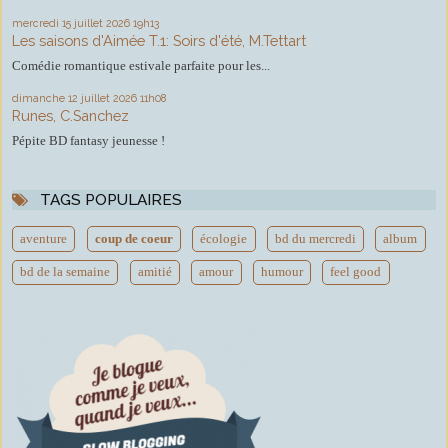
mercredi 15
juillet 2026
19h13
Les saisons d'Aimée T.1: Soirs d'été, M.Tettart
Comédie romantique estivale parfaite pour les...
dimanche 12
juillet 2026
11h08
Runes, C.Sanchez
Pépite BD fantasy jeunesse !
TAGS POPULAIRES
aventure
coup de coeur
écologie
bd du mercredi
album
bd de la semaine
amitié
amour
humour
feel good