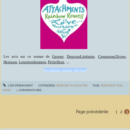
Les avis sur ce roman de
George
,
DouceurLittéraire
,
Croqueuse2livres
,
...
Herisson
,
Lesentierdesmots
,
Petitefleur
,
blog littérature jeunesse, blog livres
LIEN PERMANENT
CATÉGORIES :
ROMANS YA/ADULTES
TAGS :
ROMANCE
,
FEEL
GOOD
13
COMMENTAIRES
Page précédente
1
2
3