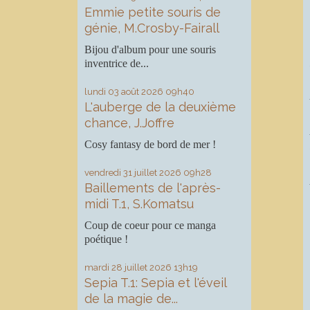
Emmie petite souris de
génie, M.Crosby-Fairall
Bijou d'album pour une souris
inventrice de...
lundi 03
août 2026
09h40
L'auberge de la deuxième
chance, J.Joffre
Cosy fantasy de bord de mer !
vendredi 31
juillet 2026
09h28
Baillements de l'après-
midi T.1, S.Komatsu
Coup de coeur pour ce manga
poétique !
mardi 28
juillet 2026
13h19
Sepia T.1: Sepia et l'éveil
de la magie de...