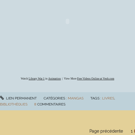
Watch
Library War 1
in
Animation
| View More
Free Videos Online at Veoh.com
LIEN PERMANENT
CATÉGORIES :
MANGAS
TAGS :
LIVRES
,
BIBLIOTHÈQUES
8
COMMENTAIRES
Page précédente
1