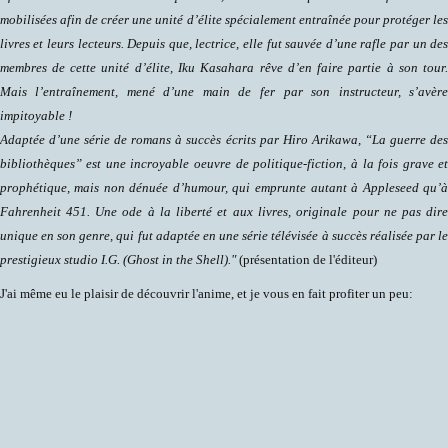
mobilisées afin de créer une unité d’élite spécialement entraînée pour protéger le
livres et leurs lecteurs. Depuis que, lectrice, elle fut sauvée d’une rafle par un de
membres de cette unité d’élite, Iku Kasahara rêve d’en faire partie à son tour
Mais l’entraînement, mené d’une main de fer par son instructeur, s’avèr
impitoyable !
Adaptée d’une série de romans à succès écrits par Hiro Arikawa, “La guerre de
bibliothèques” est une incroyable oeuvre de politique-fiction, à la fois grave e
prophétique, mais non dénuée d’humour, qui emprunte autant à Appleseed qu’
Fahrenheit 451. Une ode à la liberté et aux livres, originale pour ne pas dir
unique en son genre, qui fut adaptée en une série télévisée à succès réalisée par l
prestigieux studio I.G. (Ghost in the Shell)."
(présentation de l'éditeur)
J'ai même eu le plaisir de découvrir l'anime, et je vous en fait profiter un peu: