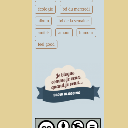
écologie
bd du mercredi
album
bd de la semaine
amitié
amour
humour
feel good