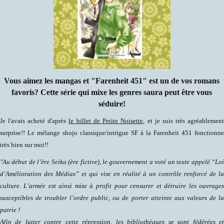
Vous aimez les mangas et "Farenheit 451" est un de vos romans
favoris? Cette série qui mixe les genres saura peut être vous
séduire!
Je l'avais acheté d'après
le billet de Petite Noisette
, et je suis très agréablemen
surprise!! Le mélange shojo classique/intrigue SF à la Farenheit 451 fonctionn
très bien sur moi!!
"Au début de l’ère Seika (ère fictive), le gouvernement a voté un texte appelé “Lo
d’Amélioration des Médias” et qui vise en réalité à un contrôle renforcé de l
culture. L’armée est ainsi mise à profit pour censurer et détruire les ouvrage
susceptibles de troubler l’ordre public, ou de porter atteinte aux valeurs de l
patrie !
Afin de lutter contre cette répression, les bibliothèques se sont fédérées e