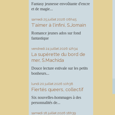
Fantasy jeunesse envoûtante d'encre
et de magie...
samedi 25
juillet 2026
08h45
T'aimer à l'infini, S.Jomain
Romance jeunes ados sur fond
fantastique
vendredi 24
juillet 2026
12h34
La supérette du bord de
mer, S.Machida
Douce lecture estivale sur les petits
bonheurs...
lundi 20
juillet 2026
10h38
Fiertés queers, collectif
Six nouvelles-hommages à des
personnalités de...
samedi 18
juillet 2026
18h39