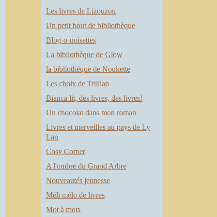
s
Les livres de Lizouzou
s
Un petit bout de bibliothèque
.
Blog-o-noisettes
e
La bibliothèque de Glow
s
la bibliothèque de Noukette
t
Les choix de Trillian
à
Bianca lit, des livres, des livres!
e
Un chocolat dans mon roman
e
Livres et merveilles au pays de Ly
Lan
Cosy Corner
A l'ombre du Grand Arbre
Nouveautés jeunesse
Méli mélo de livres
Mot à mots