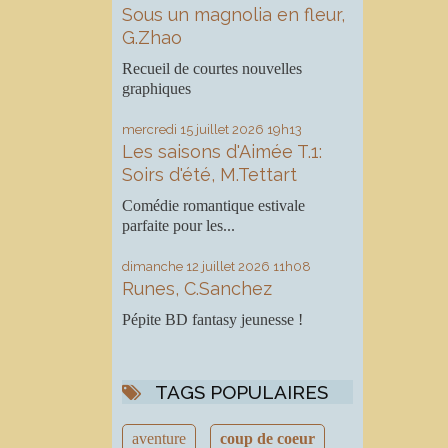
Sous un magnolia en fleur,
G.Zhao
Recueil de courtes nouvelles
graphiques
mercredi 15
juillet 2026
19h13
Les saisons d'Aimée T.1:
Soirs d'été, M.Tettart
Comédie romantique estivale
parfaite pour les...
dimanche 12
juillet 2026
11h08
Runes, C.Sanchez
Pépite BD fantasy jeunesse !
TAGS POPULAIRES
aventure
coup de coeur