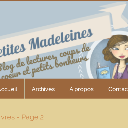
ccueil
Archives
À propos
Contac
livres - Page 2