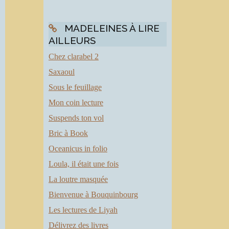
MADELEINES À LIRE
AILLEURS
Chez clarabel 2
Saxaoul
Sous le feuillage
Mon coin lecture
Suspends ton vol
t
Bric à Book
e
Oceanicus in folio
Loula, il était une fois
i
a
La loutre masquée
s
Bienvenue à Bouquinbourg
a
Les lectures de Liyah
Délivrez des livres
t