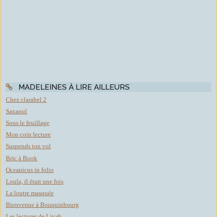
MADELEINES À LIRE AILLEURS
Chez clarabel 2
Saxaoul
Sous le feuillage
Mon coin lecture
Suspends ton vol
Bric à Book
Oceanicus in folio
Loula, il était une fois
La loutre masquée
Bienvenue à Bouquinbourg
Les lectures de Liyah