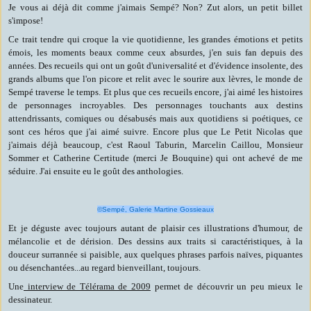
Je vous ai déjà dit comme j'aimais Sempé? Non? Zut alors, un petit billet
s'impose!
Ce trait tendre qui croque la vie quotidienne, les grandes émotions et petits
émois, les moments beaux comme ceux absurdes, j'en suis fan depuis des
années. Des recueils qui ont un goût d'universalité et d'évidence insolente, des
grands albums que l'on picore et relit avec le sourire aux lèvres, le monde de
Sempé traverse le temps. Et plus que ces recueils encore, j'ai aimé les histoires
de personnages incroyables. Des personnages touchants aux destins
attendrissants, comiques ou désabusés mais aux quotidiens si poétiques, ce
sont ces héros que j'ai aimé suivre. Encore plus que Le Petit Nicolas que
j'aimais déjà beaucoup, c'est Raoul Taburin, Marcelin Caillou, Monsieur
Sommer et Catherine Certitude (merci Je Bouquine) qui ont achevé de me
séduire. J'ai ensuite eu le goût des anthologies.
©Sempé, Galerie Martine Gossieaux
Et je déguste avec toujours autant de plaisir ces illustrations d'humour, de
mélancolie et de dérision. Des dessins aux traits si caractéristiques, à la
douceur surrannée si paisible, aux quelques phrases parfois naïves, piquantes
ou désenchantées...au regard bienveillant, toujours.
Une
interview de Télérama de 2009
permet de découvrir un peu mieux le
dessinateur.