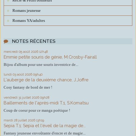
Récré & Petits bonheurs
Romans jeunesse
Romans YA/adultes
NOTES RÉCENTES
mercredi 05
août 2026
12h48
Emmie petite souris de génie, M.Crosby-Fairall
Bijou d'album pour une souris inventrice de...
lundi 03
août 2026
09h40
L'auberge de la deuxième chance, J.Joffre
Cosy fantasy de bord de mer !
vendredi 31
juillet 2026
09h28
Baillements de l'après-midi T.1, S.Komatsu
Coup de coeur pour ce manga poétique !
mardi 28
juillet 2026
13h19
Sepia T.1: Sepia et l'éveil de la magie de...
Fantasy jeunesse envoûtante d'encre et de magie...