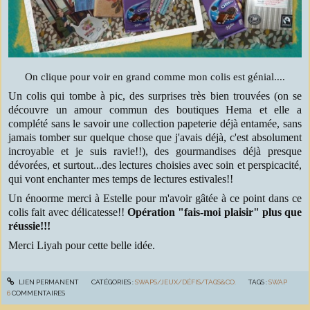
On clique pour voir en grand comme mon colis est génial....
Un colis qui tombe à pic, des surprises très bien trouvées (on se
découvre un amour commun des boutiques Hema et elle a
complété sans le savoir une collection papeterie déjà entamée, sans
jamais tomber sur quelque chose que j'avais déjà, c'est absolument
incroyable et je suis ravie!!), des gourmandises déjà presque
dévorées, et surtout...des lectures choisies avec soin et perspicacité,
qui vont enchanter mes temps de lectures estivales!!
Un énoorme merci à Estelle pour m'avoir gâtée à ce point dans ce
colis fait avec délicatesse!!
Opération "fais-moi plaisir" plus que
réussie!!!
Merci Liyah pour cette belle idée.
LIEN PERMANENT
CATÉGORIES :
SWAPS/JEUX/DÉFIS/TAGS&CO.
TAGS :
SWAP
6
COMMENTAIRES