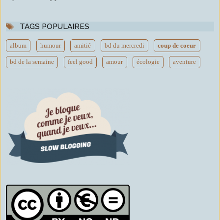
TAGS POPULAIRES
album
humour
amitié
bd du mercredi
coup de coeur
bd de la semaine
feel good
amour
écologie
aventure