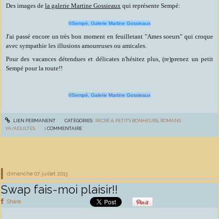
Des images de
la galerie Martine Gossieaux
qui représente Sempé:
©Sempé, Galerie Martine Gossieaux
J'ai passé encore un très bon moment en feuilletant "Ames soeurs" qui croque
avec sympathie les illusions amoureuses ou amicales.
Pour des vacances détendues et délicates n'hésitez plus, (re)prenez un petit
Sempé pour la route!!
©Sempé, Galerie Martine Gossieaux
LIEN PERMANENT
CATÉGORIES :
RÉCRÉ & PETITS BONHEURS
,
ROMANS
YA/ADULTES
1
COMMENTAIRE
dimanche 07
juillet 2013
Swap fais-moi plaisir!!
Share