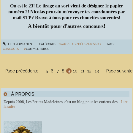
On est le 23! Le tirage au sort vient de désigner le papier
numéro 2! Nicolas peux-tu m'envoyer tes coordonnées par
mail STP? Bravo à tous pour ces chouettes souvenirs!
A bientôt pour d'autres concours!
LIEN PERMANENT
CATÉGORIES :
SWAPS/JEUX/DÉFIS/TAGS&CO.
TAGS :
CONCOURS
2
COMMENTAIRES
Page précédente
5
6
7
8
9
10
11
12
13
Page suivante
À PROPOS
Depuis 2008, Les Petites Madeleines, c'est un blog pour les curieux des...
Lire
la suite