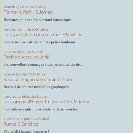
samedi 25
juillet 2026
08h45
T'aimer à l'infini, S.Jomain
Romance jeunes ados sur fond fantastique
vendredi 24
juillet 2026
12h34
La supérette du bord de mer, S.Machida
Douce lecture estivale sur les petits bonheurs...
lundi 20
juillet 2026
10h38
Fiertés queers, collectif
Six nouvelles-hommages à des personnalités de...
samedi 18
juillet 2026
18h39
Sous un magnolia en fleur, G.Zhao
Recueil de courtes nouvelles graphiques
mercredi 15
juillet 2026
19h13
Les saisons d'Aimée T.1: Soirs d'été, M.Tettart
Comédie romantique estivale parfaite pour les...
dimanche 12
juillet 2026
11h08
Runes, C.Sanchez
Pépite BD fantasy jeunesse !