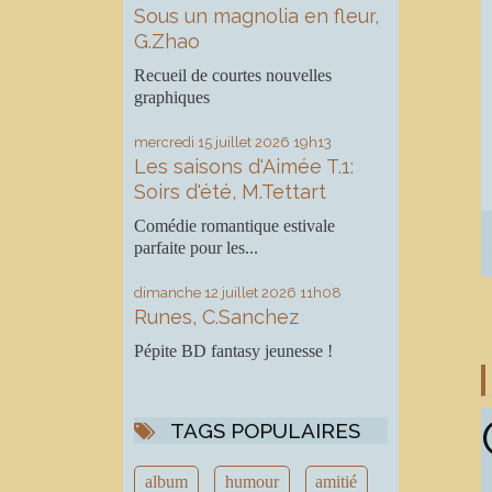
Sous un magnolia en fleur,
G.Zhao
Recueil de courtes nouvelles
graphiques
mercredi 15
juillet 2026
19h13
Les saisons d'Aimée T.1:
Soirs d'été, M.Tettart
Comédie romantique estivale
parfaite pour les...
dimanche 12
juillet 2026
11h08
Runes, C.Sanchez
Pépite BD fantasy jeunesse !
TAGS POPULAIRES
album
humour
amitié