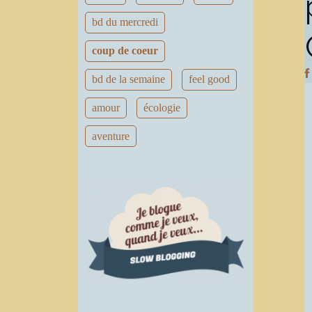
bd du mercredi
coup de coeur
bd de la semaine
feel good
amour
écologie
aventure