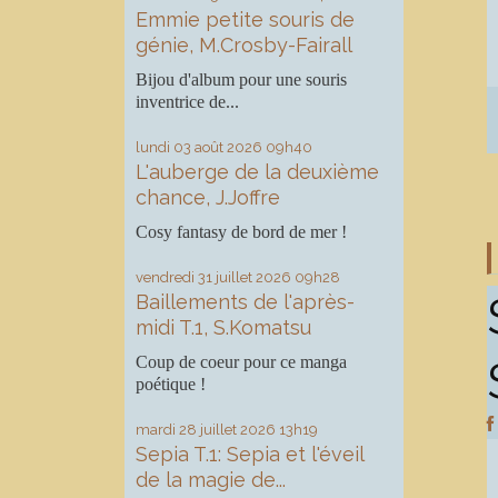
Emmie petite souris de
génie, M.Crosby-Fairall
Bijou d'album pour une souris
inventrice de...
lundi 03
août 2026
09h40
L'auberge de la deuxième
chance, J.Joffre
Cosy fantasy de bord de mer !
vendredi 31
juillet 2026
09h28
Baillements de l'après-
midi T.1, S.Komatsu
Coup de coeur pour ce manga
poétique !
mardi 28
juillet 2026
13h19
Sepia T.1: Sepia et l'éveil
de la magie de...