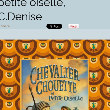
petite oiselle,
C.Denise
Share