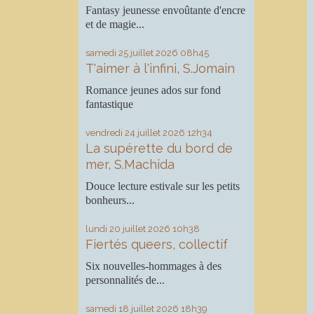
Fantasy jeunesse envoûtante d'encre
et de magie...
samedi 25
juillet 2026
08h45
T'aimer à l'infini, S.Jomain
Romance jeunes ados sur fond
fantastique
vendredi 24
juillet 2026
12h34
La supérette du bord de
mer, S.Machida
Douce lecture estivale sur les petits
bonheurs...
lundi 20
juillet 2026
10h38
Fiertés queers, collectif
Six nouvelles-hommages à des
personnalités de...
samedi 18
juillet 2026
18h39