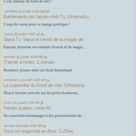
Cosy fantasy de bord de mer !
vendredi 31
juillet 2026
09h28
Baillements de l'après-midi T.1, S.Komatsu
Coup de coeur pour ce manga poétique !
mardi 28
juillet 2026
13h19
Sepia T.1: Sepia et l'éveil de la magie de...
Fantasy jeunesse envoûtante d'encre et de magie...
samedi 25
juillet 2026
08h45
T'aimer à l'infini, S.Jomain
Romance jeunes ados sur fond fantastique
vendredi 24
juillet 2026
12h34
La supérette du bord de mer, S.Machida
Douce lecture estivale sur les petits bonheurs...
lundi 20
juillet 2026
10h38
Fiertés queers, collectif
Six nouvelles-hommages à des personnalités de...
samedi 18
juillet 2026
18h39
Sous un magnolia en fleur, G.Zhao