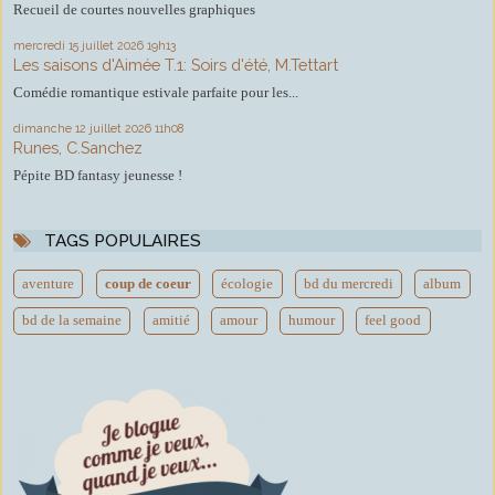
Recueil de courtes nouvelles graphiques
mercredi 15
juillet 2026
19h13
Les saisons d'Aimée T.1: Soirs d'été, M.Tettart
Comédie romantique estivale parfaite pour les...
dimanche 12
juillet 2026
11h08
Runes, C.Sanchez
Pépite BD fantasy jeunesse !
TAGS POPULAIRES
aventure
coup de coeur
écologie
bd du mercredi
album
bd de la semaine
amitié
amour
humour
feel good