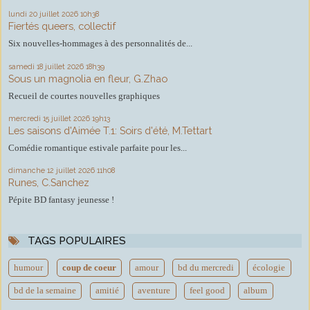
lundi 20
juillet 2026
10h38
Fiertés queers, collectif
Six nouvelles-hommages à des personnalités de...
samedi 18
juillet 2026
18h39
Sous un magnolia en fleur, G.Zhao
Recueil de courtes nouvelles graphiques
mercredi 15
juillet 2026
19h13
Les saisons d'Aimée T.1: Soirs d'été, M.Tettart
Comédie romantique estivale parfaite pour les...
dimanche 12
juillet 2026
11h08
Runes, C.Sanchez
Pépite BD fantasy jeunesse !
TAGS POPULAIRES
humour
coup de coeur
amour
bd du mercredi
écologie
bd de la semaine
amitié
aventure
feel good
album