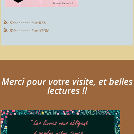
S'abonner au flux RSS
S'abonner au flux ATOM
Merci pour votre visite, et belles
lectures !!