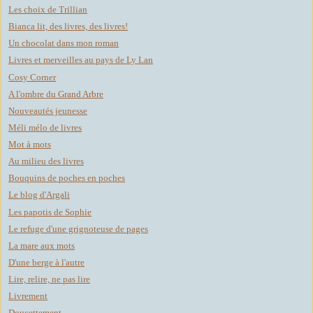
Les choix de Trillian
Bianca lit, des livres, des livres!
Un chocolat dans mon roman
Livres et merveilles au pays de Ly Lan
Cosy Corner
A l'ombre du Grand Arbre
Nouveautés jeunesse
Méli mélo de livres
Mot à mots
Au milieu des livres
Bouquins de poches en poches
Le blog d'Argali
Les papotis de Sophie
Le refuge d'une grignoteuse de pages
La mare aux mots
D'une berge à l'autre
Lire, relire, ne pas lire
Livrement
Doucettement