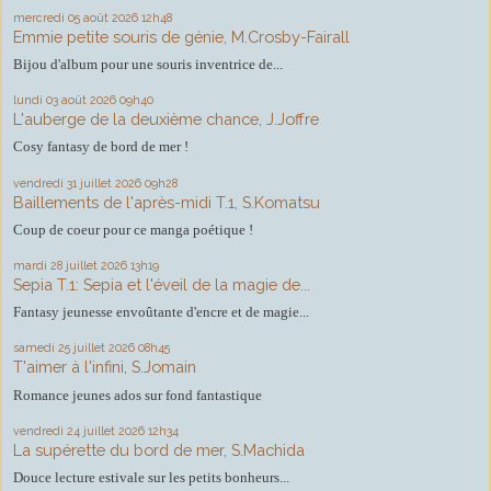
mercredi 05
août 2026
12h48
Emmie petite souris de génie, M.Crosby-Fairall
Bijou d'album pour une souris inventrice de...
lundi 03
août 2026
09h40
L'auberge de la deuxième chance, J.Joffre
Cosy fantasy de bord de mer !
vendredi 31
juillet 2026
09h28
Baillements de l'après-midi T.1, S.Komatsu
Coup de coeur pour ce manga poétique !
mardi 28
juillet 2026
13h19
Sepia T.1: Sepia et l'éveil de la magie de...
Fantasy jeunesse envoûtante d'encre et de magie...
samedi 25
juillet 2026
08h45
T'aimer à l'infini, S.Jomain
Romance jeunes ados sur fond fantastique
vendredi 24
juillet 2026
12h34
La supérette du bord de mer, S.Machida
Douce lecture estivale sur les petits bonheurs...