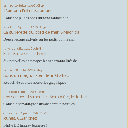
samedi 25
juillet 2026
08h45
T'aimer à l'infini, S.Jomain
Romance jeunes ados sur fond fantastique
vendredi 24
juillet 2026
12h34
La supérette du bord de mer, S.Machida
Douce lecture estivale sur les petits bonheurs...
lundi 20
juillet 2026
10h38
Fiertés queers, collectif
Six nouvelles-hommages à des personnalités de...
samedi 18
juillet 2026
18h39
Sous un magnolia en fleur, G.Zhao
Recueil de courtes nouvelles graphiques
mercredi 15
juillet 2026
19h13
Les saisons d'Aimée T.1: Soirs d'été, M.Tettart
Comédie romantique estivale parfaite pour les...
dimanche 12
juillet 2026
11h08
Runes, C.Sanchez
Pépite BD fantasy jeunesse !