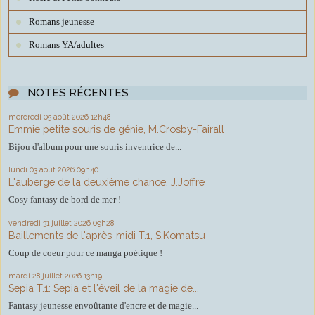
Romans jeunesse
Romans YA/adultes
NOTES RÉCENTES
mercredi 05
août 2026
12h48
Emmie petite souris de génie, M.Crosby-Fairall
Bijou d'album pour une souris inventrice de...
lundi 03
août 2026
09h40
L'auberge de la deuxième chance, J.Joffre
Cosy fantasy de bord de mer !
vendredi 31
juillet 2026
09h28
Baillements de l'après-midi T.1, S.Komatsu
Coup de coeur pour ce manga poétique !
mardi 28
juillet 2026
13h19
Sepia T.1: Sepia et l'éveil de la magie de...
Fantasy jeunesse envoûtante d'encre et de magie...