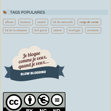
TAGS POPULAIRES
album
humour
amitié
bd du mercredi
coup de coeur
bd de la semaine
feel good
amour
écologie
aventure