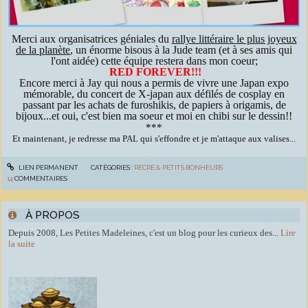
Merci aux organisatrices géniales du
rallye littéraire le plus joyeux
de la planète
, un énorme bisous à la Jude team (et à ses amis qui
l'ont aidée) cette équipe restera dans mon coeur;
RED FOREVER!!!
Encore merci à Jay qui nous a permis de vivre une Japan expo
mémorable, du concert de X-japan aux défilés de cosplay en
passant par les achats de furoshikis, de papiers à origamis, de
bijoux...et oui, c'est bien ma soeur et moi en chibi sur le dessin!!
***
Et maintenant, je redresse ma PAL qui s'effondre et je m'attaque aux valises...
LIEN PERMANENT
CATÉGORIES :
RÉCRÉ & PETITS BONHEURS
14
COMMENTAIRES
À PROPOS
Depuis 2008, Les Petites Madeleines, c'est un blog pour les curieux des...
Lire
la suite